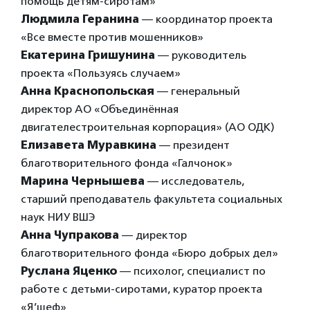
помощь детям-сиротам»
Людмила Геранина
— координатор проекта
«Все вместе против мошенников»
Екатерина Гришунина
— руководитель
проекта «Пользуясь случаем»
Анна Краснопольская
— генеральный
директор АО «Объединённая
двигателестроительная корпорация» (АО ОДК)
Елизавета Муравкина
— президент
благотворительного фонда «Галчонок»
Марина Чернышева
— исследователь,
старший преподаватель факультета социальных
наук НИУ ВШЭ
Анна Чупракова
— директор
благотворительного фонда «Бюро добрых дел»
Руслана Яценко
— психолог, специалист по
работе с детьми-сиротами, куратор проекта
«Я’шеф»