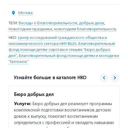
Москва
ТЕГИ:
беседы о благотворительности
,
добрые дела
,
Новогодние праздники
,
новогодняя благотворительность
НКО:
Центр исследований гражданского общества и
некоммерческого сектора НИУ ВШЭ
,
Благотворительный
фонд помощи детям-сиротам и семьям "Бюро добрых
дел"
,
Благотворительный фонд помощи детям и молодежи
"Галчонок"
Узнайте больше в каталоге НКО
Бюро добрых дел
Галчо
Услуги:
Бюро добрых дел реализует программы
Услуг
комплексной подготовки воспитанников детских
помога
домов к выпуску, помогает воспитанникам
пораже
определиться с профессией и овладеть навыками
органи