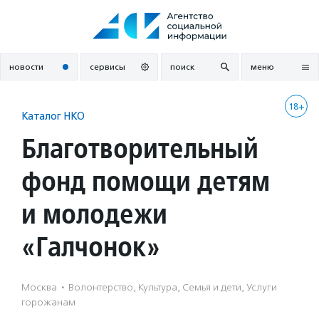
Перейти
к
содержанию
новости
сервисы
поиск
меню
18+
Каталог НКО
Благотворительный
фонд помощи детям
и молодежи
«Галчонок»
Москва
·
Волонтерство, Культура, Семья и дети, Услуги
горожанам