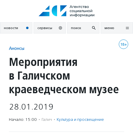
Перейти
к
содержанию
новости
сервисы
поиск
меню
18+
Анонсы
Мероприятия
в Галичском
краеведческом музее
28.01.2019
Начало: 15:00
·
Галич
·
Культура и просвещение