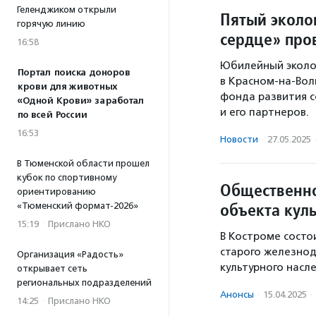
Геленджиком открыли
Пятый эколо
горячую линию
сердце» про
16:58
Юбилейный эколог
Портал поиска доноров
в Красном-на-Вол
крови для животных
фонда развития 
«Одной Крови» заработал
и его партнеров.
по всей России
16:53
Новости
·
27.05.2025
В Тюменской области прошел
кубок по спортивному
Общественно
ориентированию
объекта кул
«Тюменский формат-2026»
15:19
·
Прислано НКО
В Костроме состо
старого железнод
Организация «Радость»
культурного насл
открывает сеть
региональных подразделений
Анонсы
·
15.04.2025
·
14:25
·
Прислано НКО