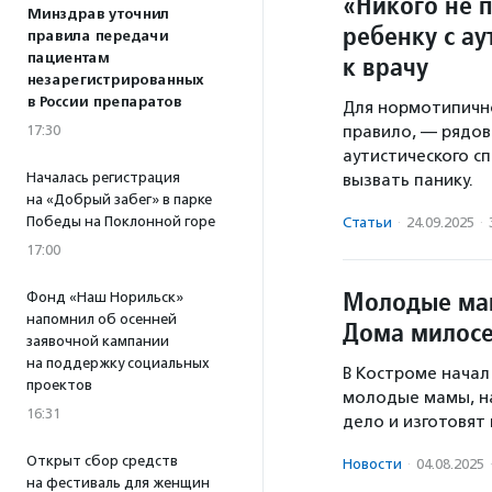
«Никого не 
Минздрав уточнил
ребенку с а
правила передачи
пациентам
к врачу
незарегистрированных
в России препаратов
Для нормотипично
17:30
правило, — рядов
аутистического с
Началась регистрация
вызвать панику.
на «Добрый забег» в парке
Победы на Поклонной горе
Статьи
·
24.09.2025
·
17:00
Молодые мам
Фонд «Наш Норильск»
напомнил об осенней
Дома милос
заявочной кампании
на поддержку социальных
В Костроме начал
проектов
молодые мамы, на
16:31
дело и изготовят
Открыт сбор средств
Новости
·
04.08.2025
на фестиваль для женщин