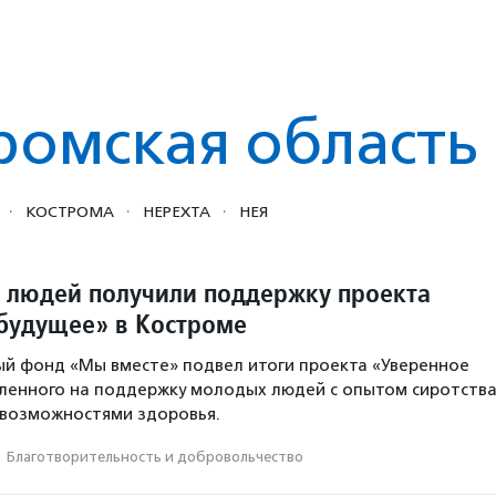
ромская область
·
·
·
КОСТРОМА
НЕРЕХТА
НЕЯ
 людей получили поддержку проекта
будущее» в Костроме
й фонд «Мы вместе» подвел итоги проекта «Уверенное
ленного на поддержку молодых людей с опытом сиротств
 возможностями здоровья.
·
Благотвори­тель­ность и доброволь­чест­во