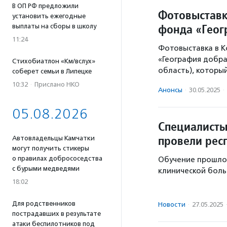
В ОП РФ предложили
Фотовыставк
установить ежегодные
фонда «Геог
выплаты на сборы в школу
11:24
Фотовыставка в 
«География добра
Стихобиатлон «Км/вслух»
область), которы
соберет семьи в Липецке
10:32
·
Прислано НКО
Анонсы
·
30.05.2025
·
05.08.2026
Специалисты
провели рес
Автовладельцы Камчатки
могут получить стикеры
о правилах добрососедства
Обучение прошло 
с бурыми медведями
клинической боль
18:02
Для родственников
Новости
·
27.05.2025
пострадавших в результате
атаки беспилотников под