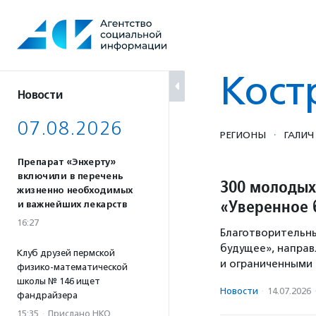
Перейти
к
содержанию
Кост
Новости
07.08.2026
·
РЕГИОНЫ
ГАЛИЧ
Препарат «Энхерту»
включили в перечень
300 молодых
жизненно необходимых
«Уверенное 
и важнейших лекарств
16:27
Благотворительны
будущее», направ
Клуб друзей пермской
и ограниченными
физико-математической
школы № 146 ищет
Новости
·
14.07.2026
фандрайзера
15:35
·
Прислано НКО