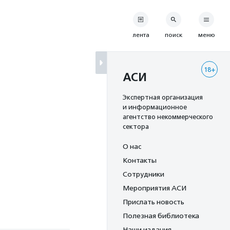
лента
поиск
меню
18+
АСИ
Экспертная организация
и информационное
агентство некоммерческого
сектора
О нас
Контакты
Сотрудники
а
Мероприятия АСИ
Прислать новость
Полезная библиотека
Наши издания