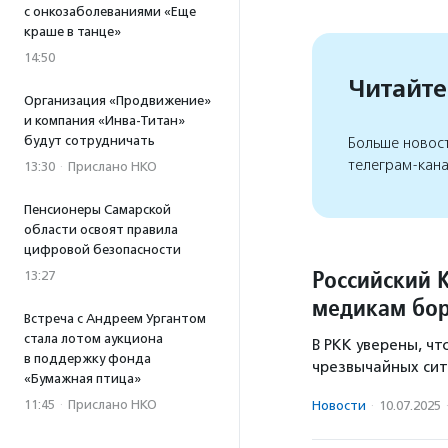
с онкозаболеваниями «Еще
краше в танце»
14:50
Читайте
Организация «Продвижение»
и компания «Инва-Титан»
будут сотрудничать
Больше новос
телеграм-кан
13:30
·
Прислано НКО
Пенсионеры Самарской
области освоят правила
цифровой безопасности
Российский 
13:27
медикам бор
Встреча с Андреем Ургантом
стала лотом аукциона
В РКК уверены, ч
в поддержку фонда
чрезвычайных сит
«Бумажная птица»
11:45
·
Прислано НКО
Новости
·
10.07.2025