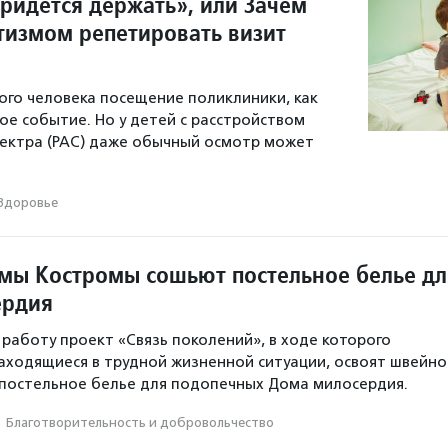
придется держать», или Зачем
утизмом репетировать визит
го человека посещение поликлиники, как
ое событие. Но у детей с расстройством
пектра (РАС) даже обычный осмотр может
Здоровье
ы Костромы сошьют постельное белье дл
ердия
 работу проект «Связь поколений», в ходе которого
ходящиеся в трудной жизненной ситуации, освоят швейно
 постельное белье для подопечных Дома милосердия.
·
Благотвори­тель­ность и доброволь­чест­во