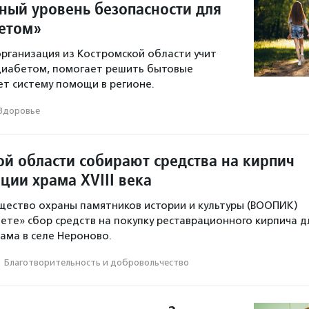
ный уровень безопасности для
бетом»
рганизация из Костромской области учит
диабетом, помогает решить бытовые
т систему помощи в регионе.
Здоровье
ой области собирают средства на кирпич
ции храма XVIII века
щество охраны памятников истории и культуры (ВООПИК)
ете» сбор средств на покупку реставрационного кирпича д
рама в селе Нероново.
·
Благотвори­тель­ность и доброволь­чест­во