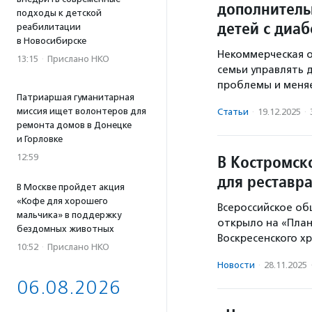
дополнитель
подходы к детской
детей с диа
реабилитации
в Новосибирске
Некоммерческая о
13:15
·
Прислано НКО
семьи управлять 
проблемы и меняе
Патриаршая гуманитарная
миссия ищет волонтеров для
Статьи
·
19.12.2025
·
ремонта домов в Донецке
и Горловке
В Костромск
12:59
для реставра
В Москве пройдет акция
«Кофе для хорошего
Всероссийское об
мальчика» в поддержку
открыло на «План
бездомных животных
Воскресенского х
10:52
·
Прислано НКО
Новости
·
28.11.2025
06.08.2026