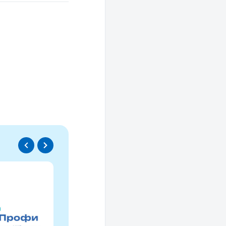
Спецпроект
Проводники социаль
изменений
Это ресурс, созданный для осмысле
НКО за 30 лет и размышлений об об