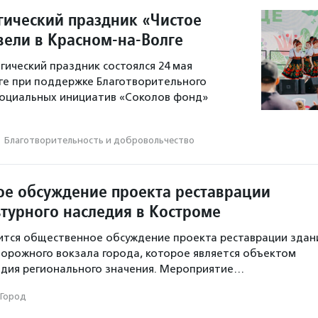
гический праздник «Чистое
вели в Красном-на-Волге
ический праздник состоялся 24 мая
ге при поддержке Благотворительного
социальных инициатив «Соколов фонд»
·
Благотвори­тель­ность и доброволь­чест­во
е обсуждение проекта реставрации
ьтурного наследия в Костроме
ится общественное обсуждение проекта реставрации здан
орожного вокзала города, которое является объектом
едия регионального значения. Мероприятие…
Город