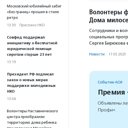
Московский юбилейный забег
Волонтеры ф
«Без границ» прошел в стиле
ретро
Дома милосе
13:30
·
Прислано НКО
Сотрудники и во
социальных прог
Совфед поддержал
Сергея Бирюкова 
инициативу о бесплатной
юридической помощи
Новости
·
17.03.2025
сиротам старше 23 лет
13:19
Президент РФ подписал
закон о новых мерах
Событие АСИ
поддержки молодежных
Премия
НКО
13:04
Объявлены ла
Профи».
Волонтеры Наставнического
центра преобразили
территорию дома ребенка