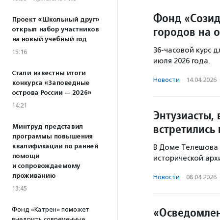
Фонд «Созид
Проект «Школьный друг»
городов на 
открыл набор участников
на новый учебный год
36-часовой курс д
15:16
июля 2026 года.
Стали известны итоги
Новости
·
14.04.2026
конкурса «Заповедные
острова России — 2026»
14:21
Энтузиасты,
встретились
Минтруд представил
программы повышения
квалификации по ранней
В Доме Телешова 
помощи
исторической арх
и сопровождаемому
проживанию
Новости
·
08.04.2026
13:45
«Осведомлен
Фонд «Катрен» поможет
внедрить современные