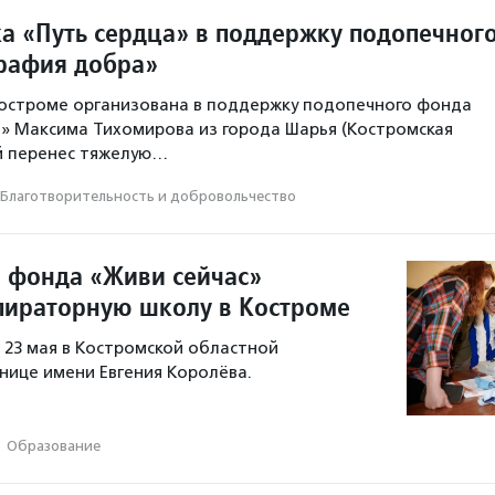
а «Путь сердца» в поддержку подопечног
рафия добра»
Костроме организована в поддержку подопечного фонда
» Максима Тихомирова из города Шарья (Костромская
й перенес тяжелую…
Благотвори­тель­ность и доброволь­чест­во
 фонда «Живи сейчас»
пираторную школу в Костроме
23 мая в Костромской областной
нице имени Евгения Королёва.
·
Образование