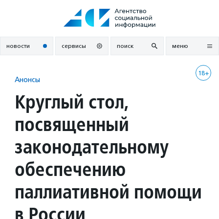
Перейти
к
содержанию
новости
сервисы
поиск
меню
18+
Анонсы
Круглый стол,
посвященный
законодательному
обеспечению
паллиативной помощи
в России