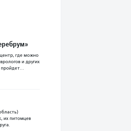
Церебрум»
центр, где можно
врологов и других
а пройдет…
область)
, их питомцев
руга.