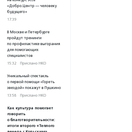
«Добро.Центр — человеку
будущего»
17:39
В Москве и Петербурге
пройдут тренинги
по профилактике выгорания
для помогающих
специалистов
15:32
·
Прислано НКО
Уникальный спектакль
о первой помощи «Гореть
звездой» покажут в Пушкино
13:58
·
Прислано НКО
Как культура помогает
говорить
о благотворительности:
итоги второго «Теплого
вечера с Кольским»