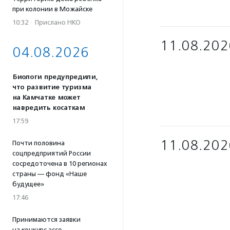
при колонии в Можайске
10:32
·
Прислано НКО
11.08.202
04.08.2026
Биологи предупредили,
что развитие туризма
на Камчатке может
навредить косаткам
17:59
11.08.202
Почти половина
соцпредприятий России
сосредоточена в 10 регионах
страны — фонд «Наше
будущее»
17:46
Принимаются заявки
на конкурс эссе