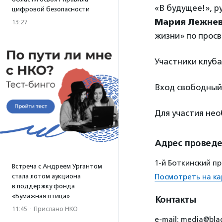
«В будущее!», 
цифровой безопасности
Мария Лежне
13:27
жизни» по прос
Участники клуба
Вход свободный
Для участия не
Адрес провед
1-й Боткинский про
Встреча с Андреем Ургантом
стала лотом аукциона
Посмотреть на ка
в поддержку фонда
«Бумажная птица»
Контакты
11:45
·
Прислано НКО
e-mail: media@bla