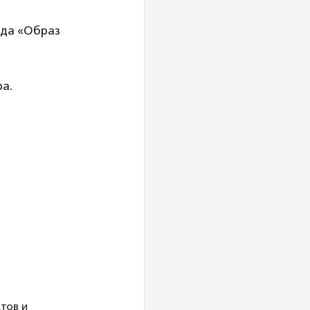
нда «Образ
ра.
тов и