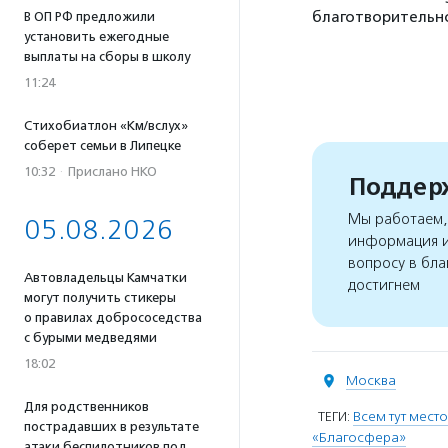
благотворительно
В ОП РФ предложили
установить ежегодные
выплаты на сборы в школу
11:24
Стихобиатлон «Км/вслух»
соберет семьи в Липецке
10:32
·
Прислано НКО
Поддерж
Мы работаем, 
05.08.2026
информация и
вопросу в бла
Автовладельцы Камчатки
достигнем
могут получить стикеры
о правилах добрососедства
с бурыми медведями
18:02
Москва
Для родственников
ТЕГИ:
Всем тут место
пострадавших в результате
«Благосфера»
атаки беспилотников под