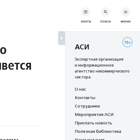
лента
поиск
меню
18+
го
АСИ
ивется
Экспертная организация
и информационное
агентство некоммерческого
сектора
О нас
Контакты
Сотрудники
Мероприятия АСИ
Прислать новость
Полезная библиотека
Наши издания