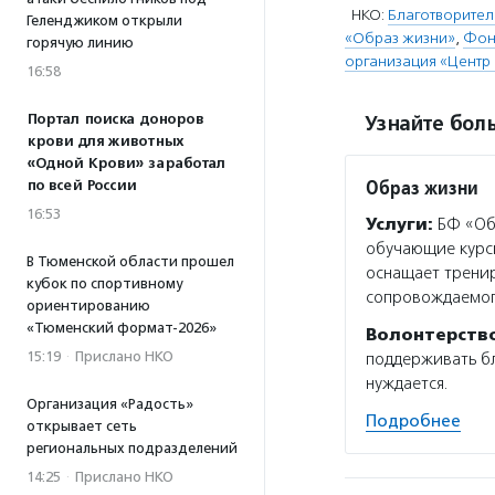
НКО:
Благотворител
Геленджиком открыли
«Образ жизни»
,
Фонд
горячую линию
организация «Центр
16:58
Портал поиска доноров
Узнайте боль
крови для животных
«Одной Крови» заработал
Образ жизни
по всей России
16:53
Услуги:
БФ «Обр
обучающие курсы
В Тюменской области прошел
оснащает тренир
кубок по спортивному
сопровождаемо
ориентированию
«Тюменский формат-2026»
Волонтерств
15:19
·
Прислано НКО
поддерживать бл
нуждается.
Организация «Радость»
Подробнее
открывает сеть
региональных подразделений
14:25
·
Прислано НКО