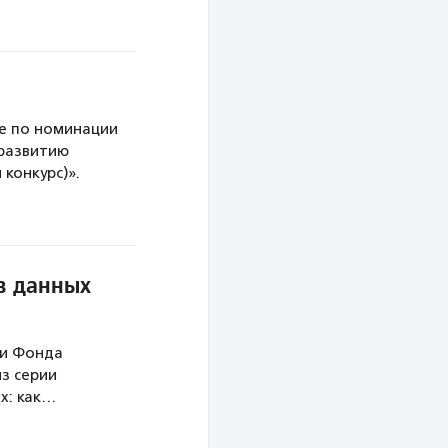
е по номинации
 развитию
конкурс)».
в данных
ми Фонда
з серии
х: как…