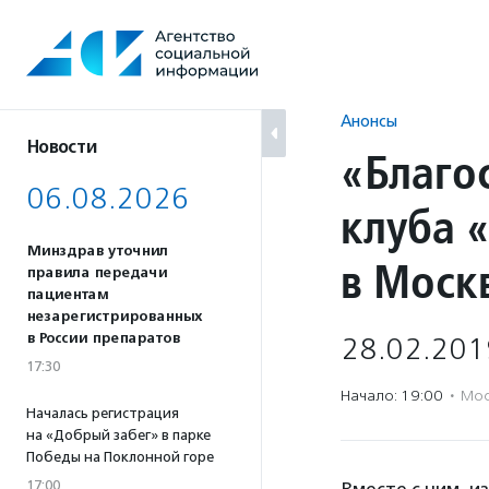
Перейти
к
содержанию
Анонсы
Новости
«Благо
06.08.2026
клуба 
Минздрав уточнил
в Моск
правила передачи
пациентам
незарегистрированных
в России препаратов
28.02.201
17:30
Начало: 19:00
·
Мос
Началась регистрация
на «Добрый забег» в парке
Победы на Поклонной горе
17:00