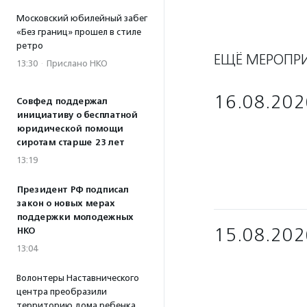
Московский юбилейный забег
«Без границ» прошел в стиле
ретро
ЕЩЁ МЕРОПР
13:30
·
Прислано НКО
16.08.202
Совфед поддержал
инициативу о бесплатной
юридической помощи
сиротам старше 23 лет
13:19
Президент РФ подписал
закон о новых мерах
поддержки молодежных
15.08.202
НКО
13:04
Волонтеры Наставнического
центра преобразили
территорию дома ребенка