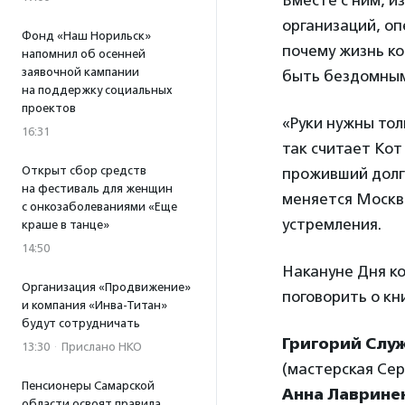
Вместе с ним, 
организаций, о
Фонд «Наш Норильск»
почему жизнь ко
напомнил об осенней
заявочной кампании
быть бездомным
на поддержку социальных
проектов
«Руки нужны тол
16:31
так считает Кот
Открыт сбор средств
проживший долгу
на фестиваль для женщин
меняется Москва
с онкозаболеваниями «Еще
устремления.
краше в танце»
14:50
Накануне Дня к
Организация «Продвижение»
поговорить о кн
и компания «Инва-Титан»
будут сотрудничать
Григорий Слу
13:30
·
Прислано НКО
(мастерская Сер
Пенсионеры Самарской
Анна Лаврине
области освоят правила