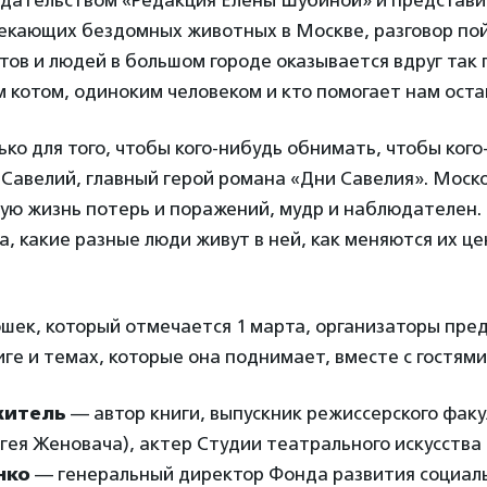
издательством «Редакция Елены Шубиной» и представ
пекающих бездомных животных в Москве, разговор пой
тов и людей в большом городе оказывается вдруг так 
 котом, одиноким человеком и кто помогает нам оста
ько для того, чтобы кого-нибудь обнимать, чтобы кого
 Савелий, главный герой романа «Дни Савелия». Моско
ю жизнь потерь и поражений, мудр и наблюдателен. 
, какие разные люди живут в ней, как меняются их це
ошек, который отмечается 1 марта, организаторы пре
иге и темах, которые она поднимает, вместе с гостям
житель
— автор книги, выпускник режиссерского фак
гея Женовача), актер Студии театрального искусства
нко
— генеральный директор Фонда развития социал