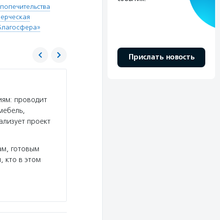
 попечительства
ерческая
«Благосфера»
Прислать новость
Центр развития социально-культурных пр
«Благосфера»
иям: проводит
Услуги:
Центр «Благосфера» создает условия 
мебель,
в благотворительность и могли больше узнать
ализует проект
и некоммерческих организациях: в центре про
организаций, работают книжный…
ам, готовым
Подробнее
, кто в этом