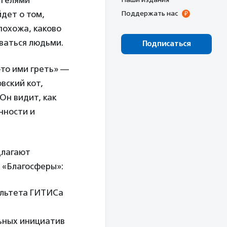
ителями
дет о том,
Поддержать нас
похожа, каково
ваться людьми.
Подписаться
-то ими греть» —
вский кот,
Он видит, как
нности и
длагают
и «Благосферы»:
ультета ГИТИСа
ьных инициатив