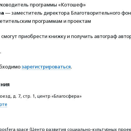
руководитель программы «Котошеф»
ва
— заместитель директора Благотворительного фо
ветительским программам и проектам
 смогут приобрести книжку и получить автограф авто
.
обходимо
зарегистрироваться
.
ения
езд, д. 7, стр. 1, центр «Благосфера»
рте
gosfera.space (Центр развития социально-культурных проек