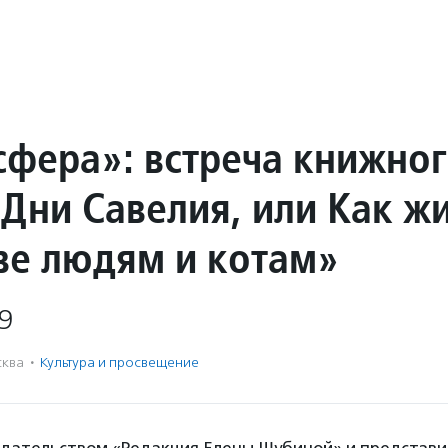
сфера»: встреча книжно
«Дни Савелия, или Как ж
ве людям и котам»
9
ква
·
Культура и просвещение