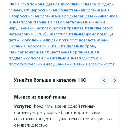
НКО:
Фонд помощи детям и взрослым «Мы все из одной
глины»
,
Общероссийская общественная организация
«Всероссийская организация родителей детей-инвалидов
и инвалидов старше 18 лет с ментальными и иными
нарушениями, нуждающихся в представительстве своих
интересов» (ВОРДИ)
,
Благотворительный фонд помощи
детям, молодежи и людям пожилого возраста имени
Оксаны Федоровой «Спешите делать добро!»
,
Межрегиональная общественная организация в
поддержку людей с ментальной инвалидностью и
психофизическими нарушениями "Равные возможности"
Узнайте больше в каталоге НКО
Мы все из одной глины
Всеро
детей
Услуги:
Фонд «Мы все из одной глины»
Услуг
организует регулярные благотворительные
приема
спектакли-концерты с участием детей и взрослых
с инва
с инвалидностью.