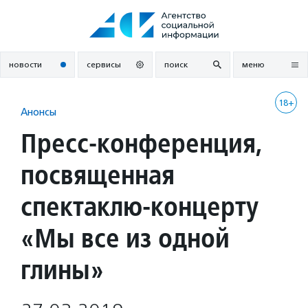
Перейти
к
содержанию
новости
сервисы
поиск
меню
18+
Анонсы
Пресс-конференция,
посвященная
спектаклю-концерту
«Мы все из одной
глины»