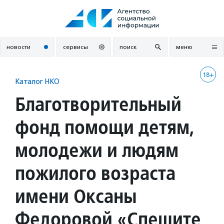
Перейти
к
содержанию
новости
сервисы
поиск
меню
18+
Каталог НКО
Благотворительный
фонд помощи детям,
молодежи и людям
пожилого возраста
имени Оксаны
Федоровой «Спешите