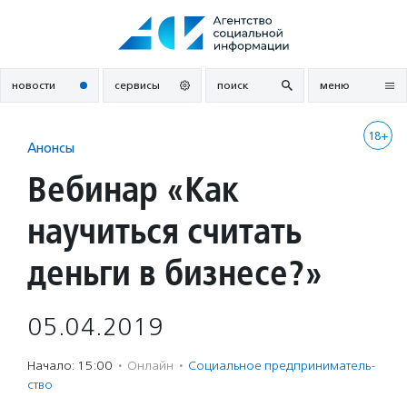
Перейти
к
содержанию
новости
сервисы
поиск
меню
18+
Анонсы
Вебинар «Как
научиться считать
деньги в бизнесе?»
05.04.2019
Начало: 15:00
·
Онлайн
·
Социальное предпри­нима­тель­
ство