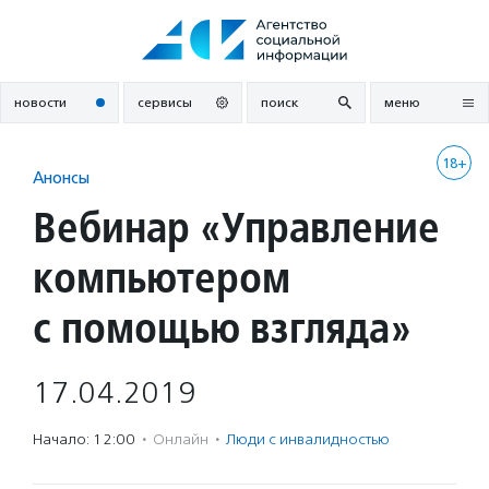
Перейти
к
содержанию
новости
сервисы
поиск
меню
18+
Анонсы
Вебинар «Управление
компьютером
с помощью взгляда»
17.04.2019
Начало: 12:00
·
Онлайн
·
Люди с инвалидностью