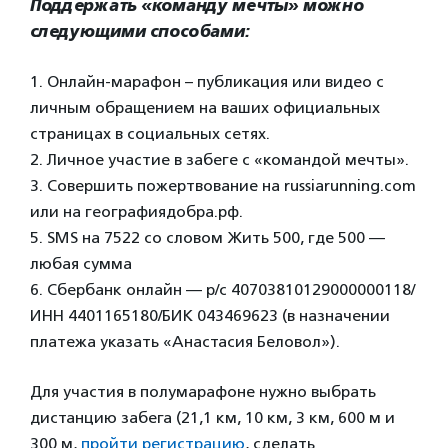
Поддержать «команду мечты» можно
следующими способами:
1. Онлайн-марафон – публикация или видео с
личным обращением на ваших официальных
страницах в социальных сетях.
2. Личное участие в забеге с «командой мечты».
3. Совершить пожертвование на russiarunning.com
или на географиядобра.рф.
5. SMS на 7522 со словом Жить 500, где 500 —
любая сумма
6. Сбербанк онлайн — р/с 40703810129000000118/
ИНН 4401165180/БИК 043469623 (в назначении
платежа указать «Анастасия Беловол»).
Для участия в полумарафоне нужно выбрать
дистанцию забега (21,1 км, 10 км, 3 км, 600 м и
300 м,
пройти регистрацию
, сделать