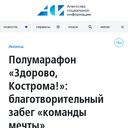
Перейти
к
содержанию
новости
сервисы
поиск
меню
18+
Анонсы
Полумарафон
«Здорово,
Кострома!»:
благотворительный
забег «команды
мечты»