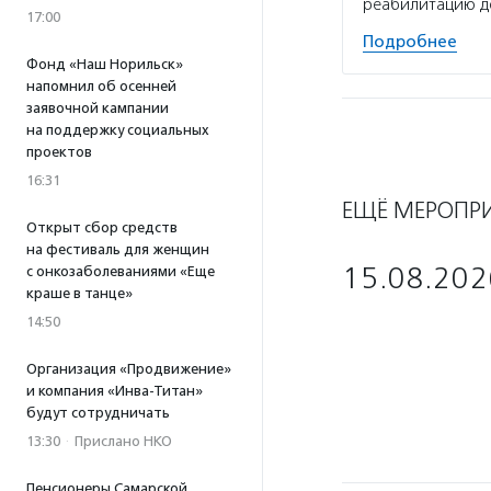
реабилитацию де
17:00
Подробнее
Фонд «Наш Норильск»
напомнил об осенней
заявочной кампании
на поддержку социальных
проектов
16:31
ЕЩЁ МЕРОПР
Открыт сбор средств
на фестиваль для женщин
15.08.202
с онкозаболеваниями «Еще
краше в танце»
14:50
Организация «Продвижение»
и компания «Инва-Титан»
будут сотрудничать
13:30
·
Прислано НКО
Пенсионеры Самарской