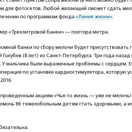
т станет пунктом сбора мелочи (в него можно будет 
ом для фотосетов. Любой желающий сможет сдать мел
лечении по программам фонда
«Линия жизни»
.
ер «Трехлитровой банки» — полтора метра.
ромной банки по сбору мелочи будет присутствовать
Голубев (8 лет) из Санкт-Петербурга. Три года назад
. У мальчика были выраженные проблемы с сердцем. Е
операция по установке кардиостимулятора, которую у
2016.
 проведенным акциям «Чья-то жизнь — уже не мелочь!
помочь 86 тяжелобольным детям стать здоровыми, а 
бязательна.