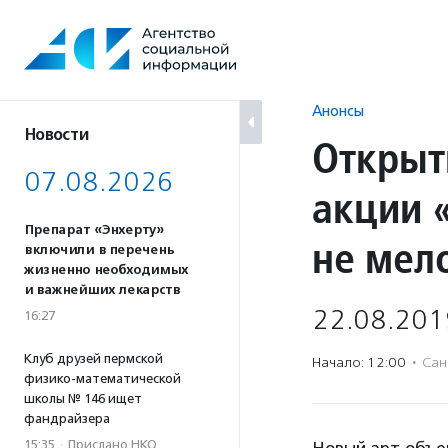
Перейти
к
содержанию
Анонсы
Новости
Открыт
07.08.2026
акции 
Препарат «Энхерту»
не мел
включили в перечень
жизненно необходимых
и важнейших лекарств
22.08.201
16:27
Клуб друзей пермской
Начало: 12:00
·
Сан
физико-математической
школы № 146 ищет
фандрайзера
15:35
·
Прислано НКО