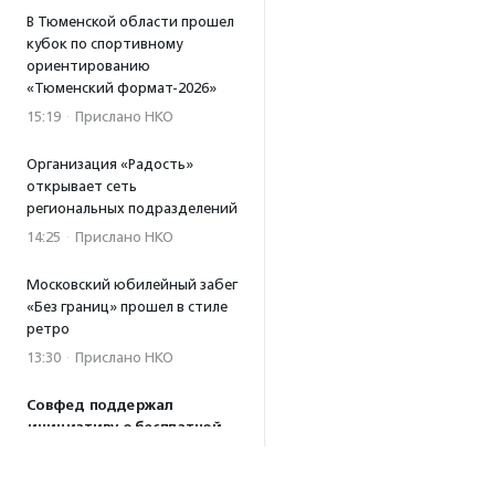
В Тюменской области прошел
кубок по спортивному
ориентированию
«Тюменский формат-2026»
15:19
·
Прислано НКО
Организация «Радость»
открывает сеть
региональных подразделений
14:25
·
Прислано НКО
Московский юбилейный забег
«Без границ» прошел в стиле
ретро
13:30
·
Прислано НКО
Совфед поддержал
инициативу о бесплатной
юридической помощи
сиротам старше 23 лет