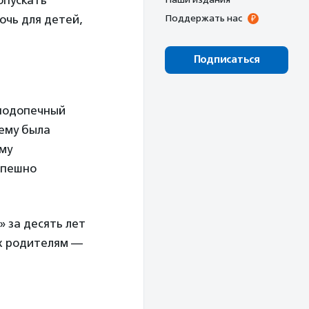
опускать
очь для детей,
Поддержать нас
Подписаться
 подопечный
 ему была
му
спешно
» за десять лет
их родителям —