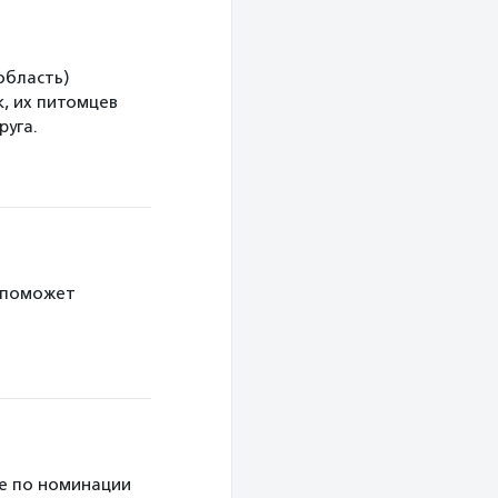
область)
, их питомцев
руга.
 поможет
е по номинации