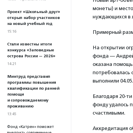
Новый арт-объек
монеты) и мест
Проект «Школьный друг»
нуждающихся в 
открыл набор участников
на новый учебный год
15:16
Примерный разм
Стали известны итоги
На открытии ог
конкурса «Заповедные
фонда — Андрей 
острова России — 2026»
оказана помощь
14:21
потребовалась 
Минтруд представил
выполнили 04.05.
программы повышения
квалификации по ранней
помощи
Благодаря 20-ти
и сопровождаемому
фонду удалось 
проживанию
счастливыми.
13:45
Фонд «Катрен» поможет
Аккредитация о
внедрить современные