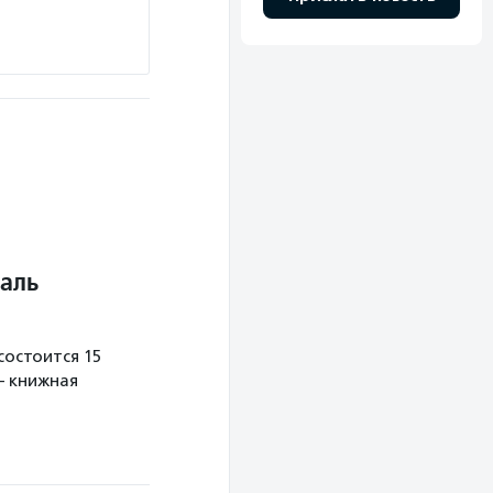
аль
остоится 15
— книжная