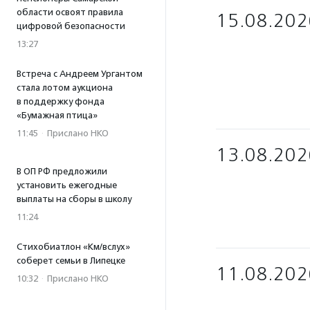
области освоят правила
15.08.202
цифровой безопасности
13:27
Встреча с Андреем Ургантом
стала лотом аукциона
в поддержку фонда
«Бумажная птица»
11:45
·
Прислано НКО
13.08.202
В ОП РФ предложили
установить ежегодные
выплаты на сборы в школу
11:24
Стихобиатлон «Км/вслух»
соберет семьи в Липецке
11.08.202
10:32
·
Прислано НКО