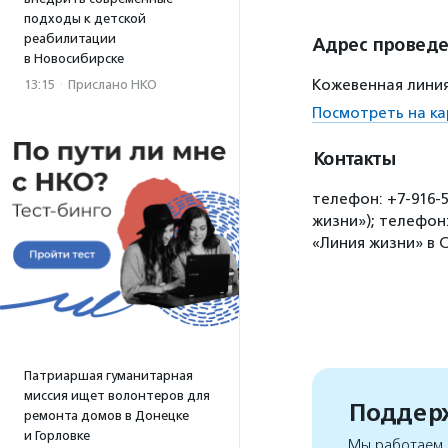
подходы к детской
реабилитации
Адрес провед
в Новосибирске
Кожевенная линия
13:15
·
Прислано НКО
Посмотреть на ка
Контакты
телефон: +7-916-5
жизни»); телефон:
«Линия жизни» в 
Патриаршая гуманитарная
миссия ищет волонтеров для
Поддерж
ремонта домов в Донецке
и Горловке
Мы работаем, 