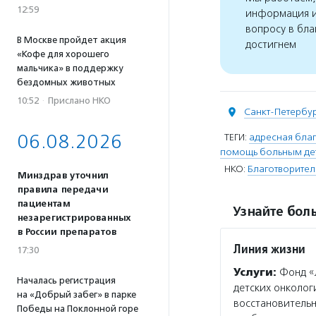
12:59
информация и
вопросу в бла
В Москве пройдет акция
достигнем
«Кофе для хорошего
мальчика» в поддержку
бездомных животных
10:52
·
Прислано НКО
Санкт-Петербу
06.08.2026
ТЕГИ:
адресная благ
помощь больным де
НКО:
Благотворител
Минздрав уточнил
правила передачи
пациентам
Узнайте боль
незарегистрированных
в России препаратов
Линия жизни
17:30
Услуги:
Фонд «
Началась регистрация
детских онколог
на «Добрый забег» в парке
восстановительн
Победы на Поклонной горе