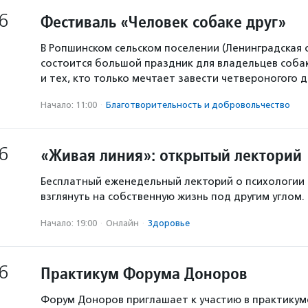
6
Фестиваль «Человек собаке друг»
В Ропшинском сельском поселении (Ленинградская 
состоится большой праздник для владельцев собак
и тех, кто только мечтает завести четвероногого д
Начало: 11:00
·
Благотвори­тель­ность и доброволь­чест­во
6
«Живая линия»: открытый лекторий
Бесплатный еженедельный лекторий о психологии
взглянуть на собственную жизнь под другим углом.
Начало: 19:00
·
Онлайн
·
Здоровье
6
Практикум Форума Доноров
Форум Доноров приглашает к участию в практикум