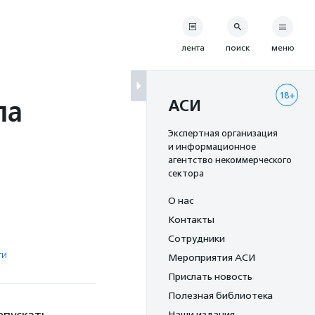
лента
поиск
меню
18+
ла
АСИ
Экспертная организация
и информационное
агентство некоммерческого
сектора
О нас
Контакты
Сотрудники
ти
Мероприятия АСИ
Прислать новость
Полезная библиотека
Наши издания