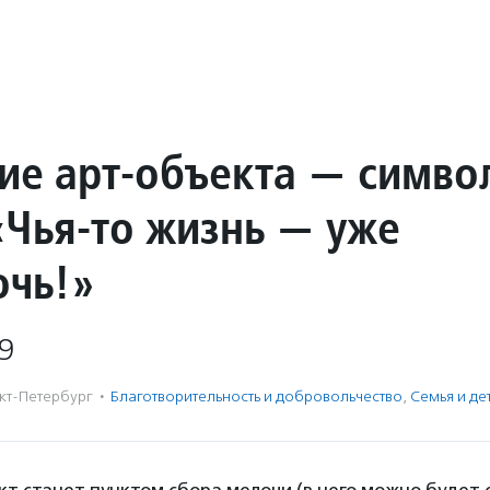
ие арт-объекта — симво
«Чья-то жизнь — уже
очь!»
9
кт-Петербург
·
Благотвори­тель­ность и доброволь­чест­во
,
Семья и де