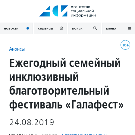
Перейти
к
содержанию
новости
сервисы
поиск
меню
18+
Анонсы
Ежегодный семейный
инклюзивный
благотворительный
фестиваль «Галафест»
24.08.2019