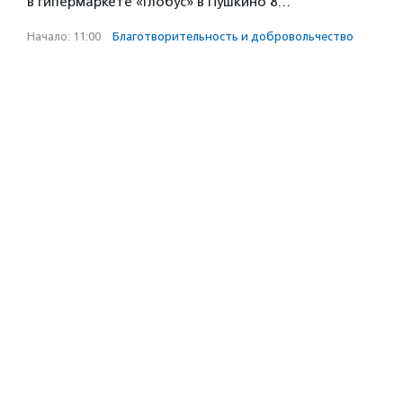
в гипермаркете «Глобус» в Пушкино 8…
Начало: 11:00
·
Благотвори­тель­ность и доброволь­чест­во