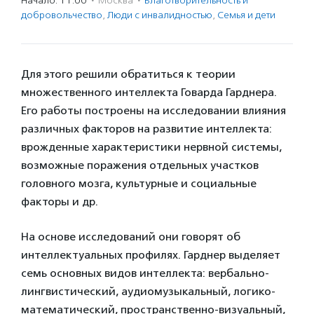
Начало: 11:00
·
Москва
·
Благотвори­тель­ность и
доброволь­чест­во
,
Люди с инвалидностью
,
Семья и дети
Для этого решили обратиться к теории
множественного интеллекта Говарда Гарднера.
Его работы построены на исследовании влияния
различных факторов на развитие интеллекта:
врожденные характеристики нервной системы,
возможные поражения отдельных участков
головного мозга, культурные и социальные
факторы и др.
На основе исследований они говорят об
интеллектуальных профилях. Гарднер выделяет
семь основных видов интеллекта: вербально-
лингвистический, аудиомузыкальный, логико-
математический, пространственно-визуальный,