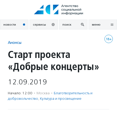
Перейти
к
содержанию
новости
сервисы
поиск
меню
18+
Анонсы
Старт проекта
«Добрые концерты»
12.09.2019
Начало: 12:00
·
Москва
·
Благотвори­тель­ность и
доброволь­чест­во
,
Культура и просвещение