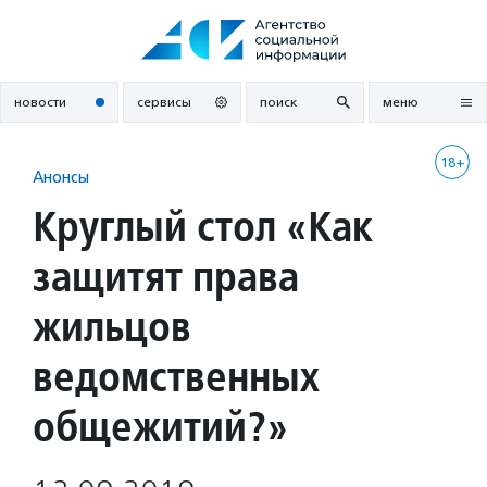
Перейти
к
содержанию
новости
сервисы
поиск
меню
18+
Анонсы
Круглый стол «Как
защитят права
жильцов
ведомственных
общежитий?»