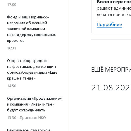
Волонтерств
17:00
решают админист
делятся новостям
Фонд «Наш Норильск»
напомнил об осенней
Подробнее
заявочной кампании
на поддержку социальных
проектов
16:31
Открыт сбор средств
на фестиваль для женщин
ЕЩЁ МЕРОПР
с онкозаболеваниями «Еще
краше в танце»
21.08.202
14:50
Организация «Продвижение»
и компания «Инва-Титан»
будут сотрудничать
13:30
·
Прислано НКО
Пенсионеры Самарской