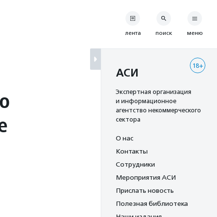
лента
поиск
меню
18+
АСИ
го
Экспертная организация
и информационное
агентство некоммерческого
е
сектора
О нас
Контакты
Сотрудники
Мероприятия АСИ
Прислать новость
Полезная библиотека
Наши издания