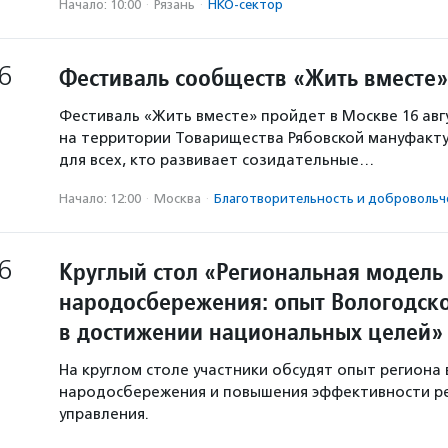
Начало: 10:00
·
Рязань
·
НКО-сектор
6
Фестиваль сообществ «Жить вместе»
Фестиваль «Жить вместе» пройдет в Москве 16 авг
на территории Товарищества Рябовской мануфакту
для всех, кто развивает созидательные…
Начало: 12:00
·
Москва
·
Благотвори­тель­ность и доброволь­ч
6
Круглый стол «Региональная модель
народосбережения: опыт Вологодско
в достижении национальных целей»
На круглом столе участники обсудят опыт региона 
народосбережения и повышения эффективности р
управления.