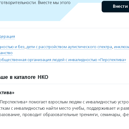
готворительности. Вместе мы этого
Внести
дерация
дностью и без
,
дети с расстройством аутистического спектра
,
инклюз
анство
общественная организация людей с инвалидностью «Перспектива»
ше в каталоге НКО
ктива»
ерспектива» помогает взрослым людям с инвалидностью устрои
сткам с инвалидностью найти место учебы, поддерживает и раз
разование, проводит образовательные тренинги, семинары, фе