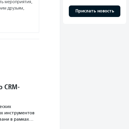
ть мероприятия,
им друзьям,
Прислать новость
о CRM-
еских
х инструментов
язани в рамках…