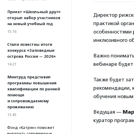
Проект «Школьный друг»
Директор рижс
открыл набор участников
практикой орган
на новый учебный год
особенностями р
15:16
инклюзивного о
Стали известны итоги
конкурса «Заповедные
Важно понимать,
острова России — 2026»
вебинаре будет
14:21
Минтруд представил
Также будет зат
программы повышения
рекомендации, 
квалификации по ранней
помощи
обучения новым 
и сопровождаемому
проживанию
Ведущая —
Мар
13:45
куратор програ
Фонд «Катрен» поможет
внедрить современные