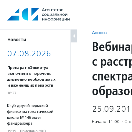
Перейти
к
содержанию
Анонсы
Новости
Вебина
07.08.2026
с расс
Препарат «Энхерту»
спектр
включили в перечень
жизненно необходимых
образо
и важнейших лекарств
16:27
Клуб друзей пермской
25.09.201
физико-математической
школы № 146 ищет
Начало: 11:00
·
Онл
фандрайзера
15:35
·
Прислано НКО