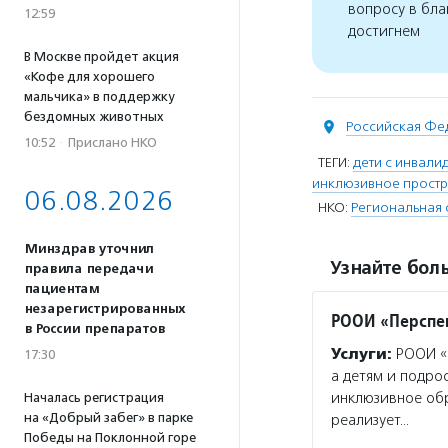
вопросу в бла
12:59
достигнем
В Москве пройдет акция
«Кофе для хорошего
мальчика» в поддержку
бездомных животных
Российская Фе
10:52
·
Прислано НКО
ТЕГИ:
дети с инвали
инклюзивное простр
06.08.2026
НКО:
Региональная 
Минздрав уточнил
Узнайте боль
правила передачи
пациентам
незарегистрированных
РООИ «Перспе
в России препаратов
Услуги:
РООИ «П
17:30
а детям и подро
инклюзивное об
Началась регистрация
на «Добрый забег» в парке
реализует…
Победы на Поклонной горе