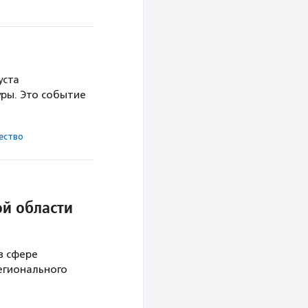
уста
ры. Это событие
ест­во
й области
в сфере
егионального