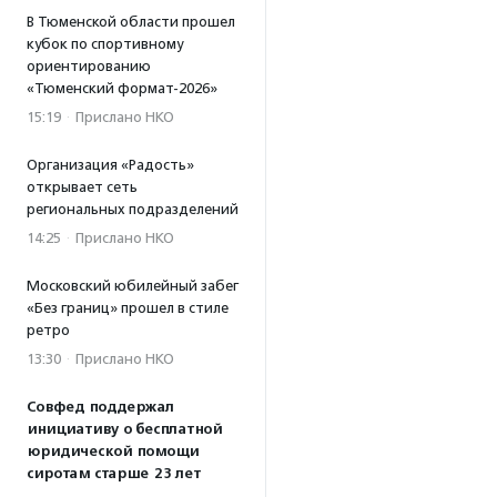
В Тюменской области прошел
кубок по спортивному
ориентированию
«Тюменский формат-2026»
15:19
·
Прислано НКО
Организация «Радость»
открывает сеть
региональных подразделений
14:25
·
Прислано НКО
Московский юбилейный забег
«Без границ» прошел в стиле
ретро
13:30
·
Прислано НКО
Совфед поддержал
инициативу о бесплатной
юридической помощи
сиротам старше 23 лет