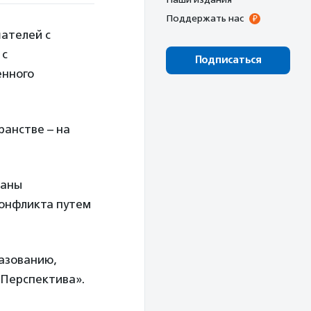
Поддержать нас
шателей с
 с
Подписаться
енного
ранстве – на
даны
конфликта путем
разованию,
Перспектива».