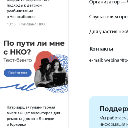
Организатор — 
подходы к детской
реабилитации
Слушателям пре
в Новосибирске
13:15
·
Прислано НКО
Для участия не
Контакты
e-mail: webinar@p
Поддерж
Патриаршая гуманитарная
миссия ищет волонтеров для
Мы работаем, 
ремонта домов в Донецке
информация и
и Горловке