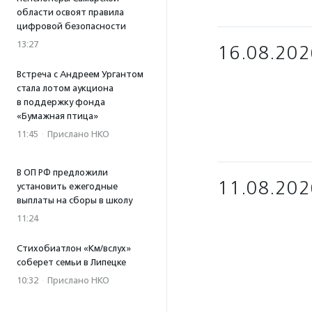
области освоят правила
цифровой безопасности
13:27
16.08.202
Встреча с Андреем Ургантом
стала лотом аукциона
в поддержку фонда
«Бумажная птица»
11:45
·
Прислано НКО
В ОП РФ предложили
11.08.202
установить ежегодные
выплаты на сборы в школу
11:24
Стихобиатлон «Км/вслух»
соберет семьи в Липецке
10:32
·
Прислано НКО