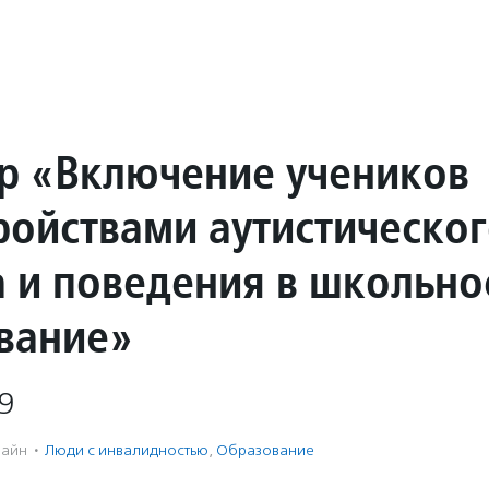
р «Включение учеников
тройствами аутистическо
а и поведения в школьно
вание»
9
айн
·
Люди с инвалидностью
,
Образование