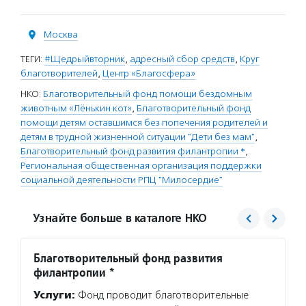
Москва
ТЕГИ:
#Щедрыйвторник
,
адресный сбор средств
,
Круг
благотворителей
,
Центр «Благосфера»
НКО:
Благотворительный фонд помощи бездомным
животным «Лёнькин кот»
,
Благотворительный фонд
помощи детям оставшимся без попечения родителей и
детям в трудной жизненной ситуации "Дети без мам"
,
Благотворительный фонд развития филантропии *
,
Региональная общественная организация поддержки
социальной деятельности РПЦ "Милосердие"
Узнайте больше в каталоге НКО
Благотворительный фонд развития
Право
филантропии *
«Мил
Услуги:
Фонд проводит благотворительные
Услуг