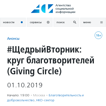
Перейти
к
содержанию
новости
сервисы
поиск
меню
18+
Анонсы
#ЩедрыйВторник:
круг благотворителей
(Giving Circle)
01.10.2019
Начало: 19:00
·
Москва
·
Благотвори­тель­ность и
доброволь­чест­во
,
НКО-сектор