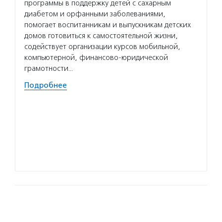
программы в поддержку детей с сахарным
«Милос
диабетом и орфанными заболеваниями,
гибкие
помогает воспитанникам и выпускникам детских
технол
домов готовиться к самостоятельной жизни,
помога
содействует организации курсов мобильной,
планир
компьютерной, финансово-юридической
коммун
грамотности…
в публ
Подробнее
Волон
служб
многод
с инва
Добров
во все
Подро