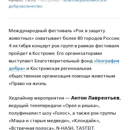
Начало: 19:00
·
Кострома
·
Благотвори­тель­ность и
доброволь­чест­во
Международный фестиваль «Рок в защиту
животных» охватывает более 80 городов России.
4 октября концерт рок-групп в рамках фестиваля
пройдет в Костроме. Его организаторами
выступают Благотворительный фонд
«География
добра»
и Костромская региональная
общественная организация помощи животным
«Право на жизнь.
Хедлайнер мероприятия —
Антон Лаврентьев
,
ведущий телепередачи «Орел и решка»,
полуфиналист шоу «Голос», а также рок-группы
«Маша и старые медведи», «Клондайк»,
«Встречная полоса», N-HASH, TASTEIT.