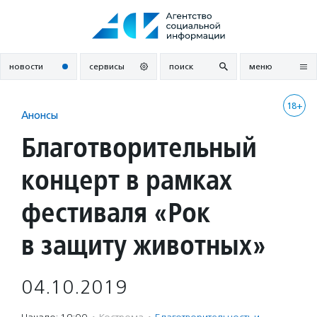
Перейти
к
содержанию
новости
сервисы
поиск
меню
18+
Анонсы
Благотворительный
концерт в рамках
фестиваля «Рок
в защиту животных»
04.10.2019