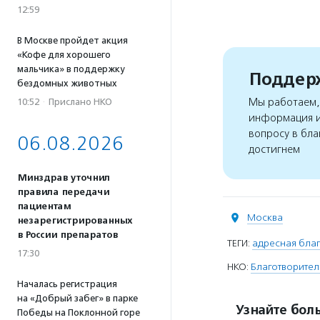
12:59
В Москве пройдет акция
«Кофе для хорошего
мальчика» в поддержку
Поддерж
бездомных животных
Мы работаем, 
10:52
·
Прислано НКО
информация и
вопросу в бла
06.08.2026
достигнем
Минздрав уточнил
правила передачи
пациентам
Москва
незарегистрированных
в России препаратов
ТЕГИ:
адресная благ
17:30
НКО:
Благотворител
Началась регистрация
на «Добрый забег» в парке
Узнайте боль
Победы на Поклонной горе