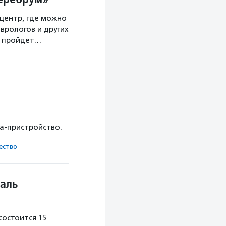
центр, где можно
врологов и других
а пройдет…
ка-пристройство.
ест­во
аль
остоится 15