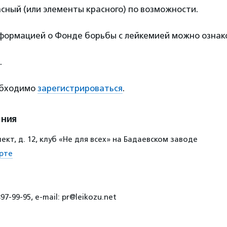
сный (или элементы красного) по возможности.
формацией о Фонде борьбы с лейкемией можно озна
.
обходимо
зарегистрироваться
.
ения
ект, д. 12, клуб «Не для всех» на Бадаевском заводе
рте
7-99-95, e-mail: pr@leikozu.net