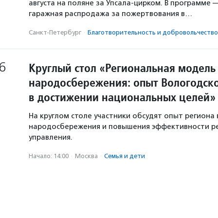
августа на поляне за Упсала-цирком. В программе 
гаражная распродажа за пожертвования в…
Санкт-Петербург
·
Благотвори­тель­ность и доброволь­чест­во
6
Круглый стол «Региональная модель
народосбережения: опыт Вологодско
в достижении национальных целей»
На круглом столе участники обсудят опыт региона 
народосбережения и повышения эффективности р
управления.
Начало: 14:00
·
Москва
·
Семья и дети