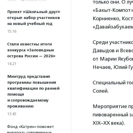
только они. О л
«Бахыт-Компот»
Проект «Школьный друг»
открыл набор участников
Корниенко, Кос
на новый учебный год
«Давайзабухаем
15:16
Среди участник
Стали известны итоги
Давыдов и Всев
конкурса «Заповедные
острова России — 2026»
от Марии Якубов
14:21
Нечаев, Юлий Гу
Минтруд представил
Специальный го
программы повышения
квалификации по ранней
Солей.
помощи
и сопровождаемому
Мероприятие пр
проживанию
13:45
пивоваренный з
XIX–XX века).
Фонд «Катрен» поможет
внедрить современные