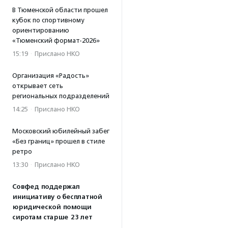
В Тюменской области прошел
кубок по спортивному
ориентированию
«Тюменский формат-2026»
15:19
·
Прислано НКО
Организация «Радость»
открывает сеть
региональных подразделений
14:25
·
Прислано НКО
Московский юбилейный забег
«Без границ» прошел в стиле
ретро
13:30
·
Прислано НКО
Совфед поддержал
инициативу о бесплатной
юридической помощи
сиротам старше 23 лет