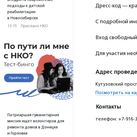
Дресс-код — кра
подходы к детской
реабилитации
в Новосибирске
С подробной ин
13:15
·
Прислано НКО
Вход свободный
Для участия не
Адрес провед
Кутузовский просп
Посмотреть на ка
Контакты
Патриаршая гуманитарная
телефон: +7-916-39
миссия ищет волонтеров для
ремонта домов в Донецке
и Горловке