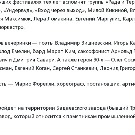
учших фестивалях тех лет вспомнят группы «Рада и Те
, «Ундервуд», «Вход через выход», Милой Кикиной, 
тя Максимюк, Лера Ломакина, Евгений Маргулис, Карл
оркестр».
ов вечеринки — поэты Владимир Вишневский, Игорь К
олод Емелин, бард Марат Ким, саксофонист Арнольд 
ич и Дмитрия Савари. А также герои 90-х — Олег Сос
сман, Евгений Коган, Сергей Станкевич, Леонид Григор
сть — Марио Форелли, хореограф, постановщик, арти
ойдет на территории Бадаевского завода (бывший Т
авод, который относится к памятникам промышленно