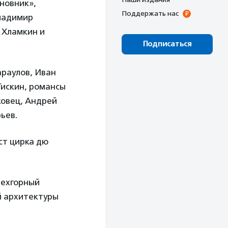
рновник»,
Поддержать нас
Владимир
 Хламкин и
Подписаться
араулов, Иван
Гискин, романсы
ковец, Андрей
ьев.
ст цирка дю
рехгорный
й архитектуры