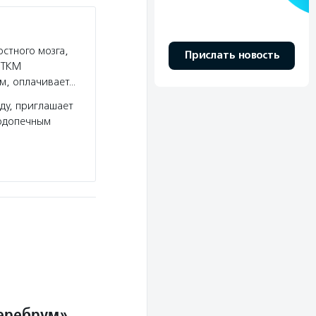
стного мозга,
Прислать новость
я ТКМ
м, оплачивает…
ду, приглашает
подопечным
Церебрум»