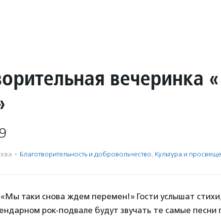
ворительная вечеринка 
»
9
ква
·
Благотвори­тель­ность и доброволь­чест­во
,
Культура и просвещ
«Мы таки снова ждем перемен!» Гости услышат стихи,
гендарном рок-подвале будут звучать те самые песни 