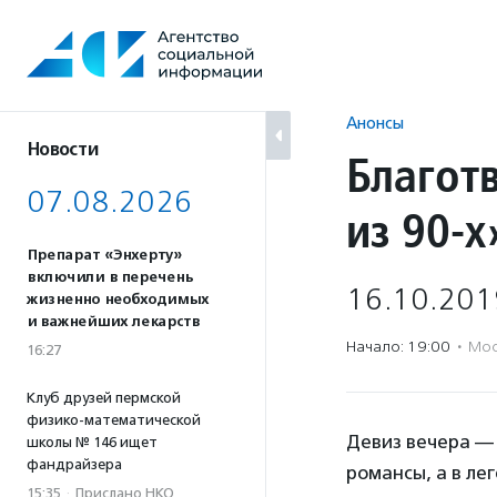
Перейти
к
содержанию
Анонсы
Новости
Благот
07.08.2026
из 90-х
Препарат «Энхерту»
включили в перечень
16.10.201
жизненно необходимых
и важнейших лекарств
Начало: 19:00
·
Мос
16:27
Клуб друзей пермской
физико-математической
Девиз вечера — 
школы № 146 ищет
фандрайзера
романсы, а в ле
15:35
·
Прислано НКО