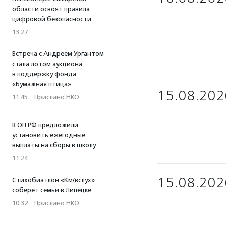
области освоят правила
цифровой безопасности
13:27
Встреча с Андреем Ургантом
стала лотом аукциона
в поддержку фонда
«Бумажная птица»
15.08.202
11:45
·
Прислано НКО
В ОП РФ предложили
установить ежегодные
выплаты на сборы в школу
11:24
15.08.202
Стихобиатлон «Км/вслух»
соберет семьи в Липецке
10:32
·
Прислано НКО