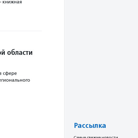
— книжная
й области
в сфере
егионального
Рассылка
Cамые свежие новости,