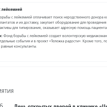
с лейкемией
рьбы с лейкемией оплачивает поиск неродственного донора ко
плантатов и их доставку, закупает оборудование для проведени
активы для типирования, оказывает адресную помощь пациента
о:
Фонд борьбы с лейкемией создает волонтерскую медиакоман
тдельные события и в проект «Тележка радости». Кроме того, 
равные консультанты.
ИЯТИЯ
6
День открытых дверей в клинике «