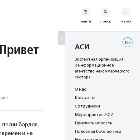
лента
поиск
меню
18+
«Привет
АСИ
Экспертная организация
и информационное
агентство некоммерческого
сектора
О нас
ение
Контакты
Сотрудники
Мероприятия АСИ
Прислать новость
 песни бардов,
Полезная библиотека
перемен и не
Наши издания