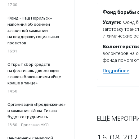
17:00
Фонд борьбы 
Фонд «Наш Норильск»
Услуги:
Фонд бо
напомнил об осенней
заготовку транс
заявочной кампании
и химические ре
на поддержку социальных
проектов
Волонтерств
16:31
волонтеров на о
фонда помогают 
Открыт сбор средств
Подробнее
на фестиваль для женщин
с онкозаболеваниями «Еще
краше в танце»
14:50
Организация «Продвижение»
и компания «Инва-Титан»
будут сотрудничать
ЕЩЁ МЕРОПР
13:30
·
Прислано НКО
16.08.202
Пенсионеры Самарской