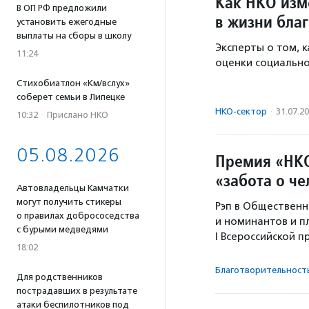
Как НКО изм
В ОП РФ предложили
в жизни бла
установить ежегодные
выплаты на сборы в школу
Эксперты о том, 
11:24
оценки социально
Стихобиатлон «Км/вслух»
соберет семьи в Липецке
НКО-сектор
·
31.07.2
10:32
·
Прислано НКО
05.08.2026
Премия «НКО
«забота о ч
Автовладельцы Камчатки
могут получить стикеры
Рэп в Общественн
о правилах добрососедства
и номинантов и п
с бурыми медведями
I Всероссийской 
18:02
Благотвори­тель­ност
Для родственников
пострадавших в результате
атаки беспилотников под