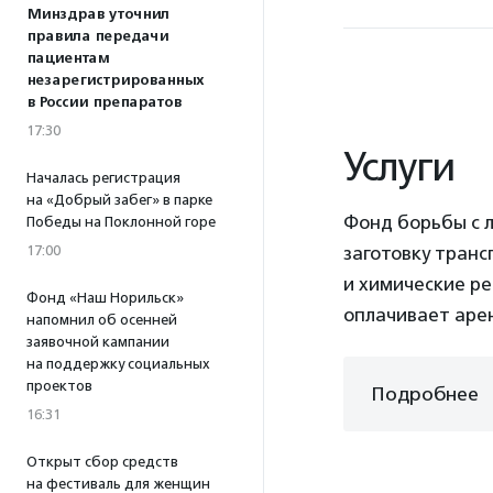
Минздрав уточнил
правила передачи
пациентам
незарегистрированных
в России препаратов
17:30
Услуги
Началась регистрация
на «Добрый забег» в парке
Фонд борьбы с л
Победы на Поклонной горе
заготовку транс
17:00
и химические р
Фонд «Наш Норильск»
оплачивает арен
напомнил об осенней
заявочной кампании
на поддержку социальных
проектов
Подробнее
16:31
Открыт сбор средств
на фестиваль для женщин