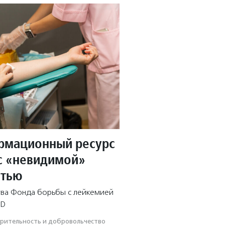
рмационный ресурс
с «невидимой»
стью
тва Фонда борьбы с лейкемией
AD
ри­тель­ность и доброволь­чест­во