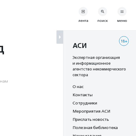
лента
поиск
меню
18+
д
АСИ
Экспертная организация
и информационное
агентство некоммерческого
сектора
анам
О нас
Контакты
Сотрудники
Мероприятия АСИ
Прислать новость
Полезная библиотека
Наши издания