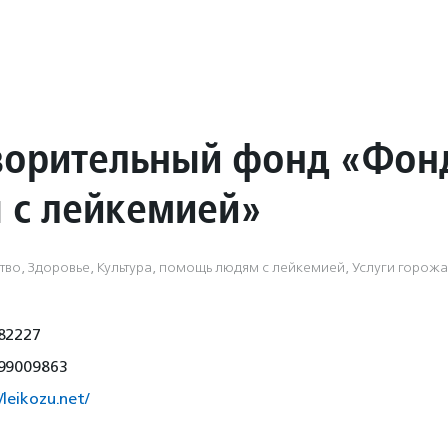
ворительный фонд «Фон
 с лейкемией»
тво, Здоровье, Культура, помощь людям с лейкемией, Услуги горож
82227
99009863
/leikozu.net/