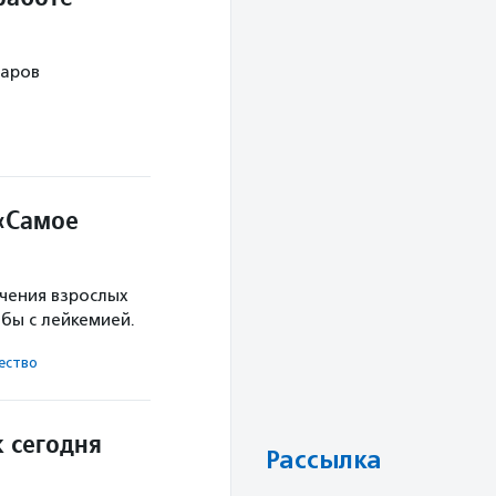
наров
 «Самое
ечения взрослых
бы с лейкемией.
ест­во
к сегодня
Рассылка