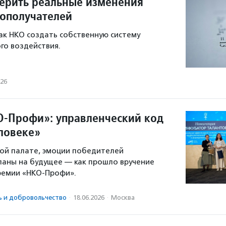
ерить реальные изменения
гополучателей
как НКО создать собственную систему
го воздействия.
026
-Профи»: управленческий код
еловеке»
ой палате, эмоции победителей
ланы на будущее — как прошло вручение
премии «НКО-Профи».
ь и доброволь­чест­во
·
18.06.2026
·
Москва