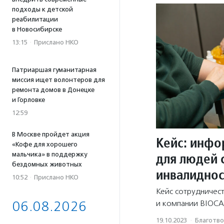
подходы к детской
реабилитации
в Новосибирске
13:15
·
Прислано НКО
Патриаршая гуманитарная
миссия ищет волонтеров для
ремонта домов в Донецке
и Горловке
12:59
В Москве пройдет акция
Кейс: инфо
«Кофе для хорошего
для людей 
мальчика» в поддержку
бездомных животных
инвалидно
10:52
·
Прислано НКО
Кейс сотрудничес
и компании BIOC
06.08.2026
19.10.2023
·
Благотво