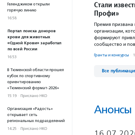
Стали извес
Геленджиком открыли
горячую линию
Профи»
16:58
Премия призвана 
организации, кот
Портал поиска доноров
крови для животных
формируют привл
«Одной Крови» заработал
сообщество и по
по всей России
Гранты и конкурсы
·
1
16:53
В Тюменской области прошел
Все публикац
кубок по спортивному
ориентированию
«Тюменский формат-2026»
15:19
·
Прислано НКО
Анонсы
Организация «Радость»
открывает сеть
региональных подразделений
14:25
·
Прислано НКО
16.07.202