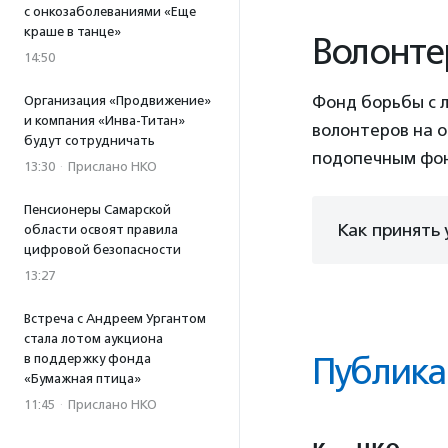
с онкозаболеваниями «Еще
краше в танце»
Волонте
14:50
Фонд борьбы с 
Организация «Продвижение»
и компания «Инва-Титан»
волонтеров на о
будут сотрудничать
подопечным фон
13:30
·
Прислано НКО
Пенсионеры Самарской
Как принять 
области освоят правила
цифровой безопасности
13:27
Встреча с Андреем Ургантом
стала лотом аукциона
Публика
в поддержку фонда
«Бумажная птица»
11:45
·
Прислано НКО