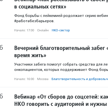
в социальных сетях»
Фонд борьбы с лейкемией родолжает серию веби
#работабезбарьеров.
Начало: 17:00
·
Онлайн
·
НКО-сектор
6
Вечерний благотворительный забег
время жить»
Участники забега помогут собрать средства для л
онкопациентов, которых поддерживает Фонд борь
Начало: 16:00
·
Москва
·
Благотвори­тель­ность и доброволь­ч
6
Вебинар «От сборов до соцсетей: ка
НКО говорить с аудиторией и нужны