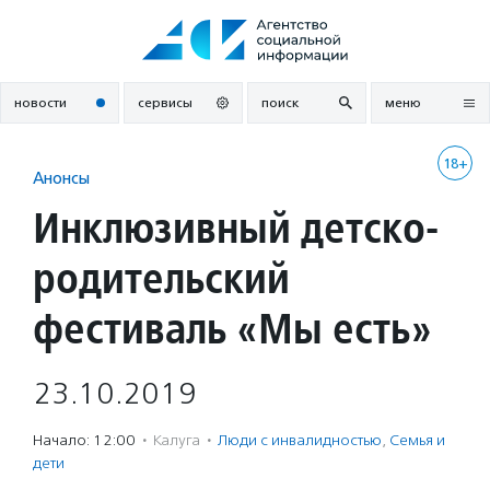
Перейти
к
содержанию
новости
сервисы
поиск
меню
18+
Анонсы
Инклюзивный детско-
родительский
фестиваль «Мы есть»
23.10.2019
Начало: 12:00
·
Калуга
·
Люди с инвалидностью
,
Семья и
дети