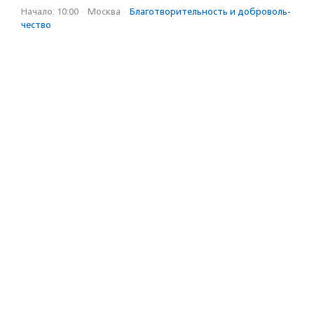
Начало: 10:00
·
Москва
·
Благотвори­тель­ность и доброволь­
чест­во