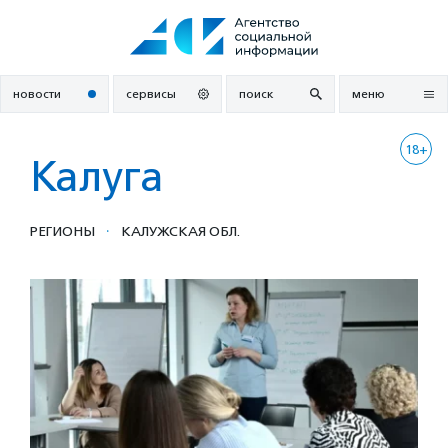
Перейти
к
содержанию
новости
сервисы
поиск
меню
18+
Калуга
·
РЕГИОНЫ
КАЛУЖСКАЯ ОБЛ.