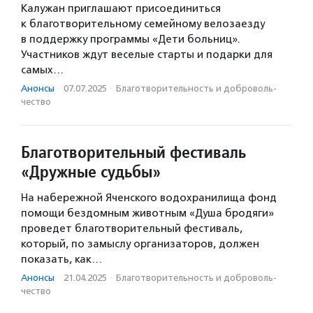
Калужан приглашают присоединиться
к благотворительному семейному велозаезду
в поддержку программы «Дети больниц».
Участников ждут веселые старты и подарки для
самых…
Анонсы
·
07.07.2025
·
Благотвори­тель­ность и доброволь­
чест­во
Благотворительный фестиваль
«Дружные судьбы»
На набережной Яченского водохранилища фонд
помощи бездомным животным «Душа бродяги»
проведет благотворительный фестиваль,
который, по замыслу организаторов, должен
показать, как…
Анонсы
·
21.04.2025
·
Благотвори­тель­ность и доброволь­
чест­во