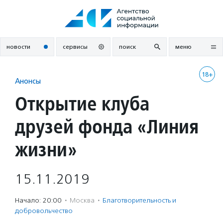
Перейти
к
содержанию
новости
сервисы
поиск
меню
18+
Анонсы
Открытие клуба
друзей фонда «Линия
жизни»
15.11.2019
Начало: 20:00
·
Москва
·
Благотвори­тель­ность и
доброволь­чест­во