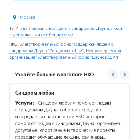
Москва
ТЕГИ:
адаптивный спорт
,
дети с синдромом Дауна
,
люди
с ментальными особенностями
НКО:
Благотворительный фонд поддержки людей с
синдромом Дауна "Синдром любви"
,
Некоммерческая
организация "Благотворительный фонд "Даунсайд Ап"
Узнайте больше в каталоге НКО
Синдром любви
Даунс
Услуги:
«Синдром любви» помогает людям
Услуг
с синдромом Дауна: собирает средства
компле
и передает их партнерским НКО, которые
воспит
помогают людям с синдромом Дауна, организует
В Моск
досуговые, спортивные и творческие проекты,
специа
проводит обучающие лекции, семинары…
детей 