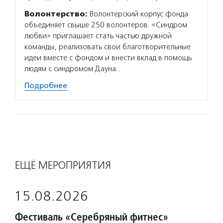
Волонтерство:
Волонтерский корпус фонда
Волон
объединяет свыше 250 волонтеров. «Синдром
«Даунс
любви» приглашает стать частью дружной
в разв
команды, реализовать свои благотворительные
реализ
идеи вместе с фондом и внести вклад в помощь
частью
людям с синдромом Дауна…
корпус
Подробнее
Подро
ЕЩЁ МЕРОПРИЯТИЯ
15.08.2026
Фестиваль «Серебряный фитнес»