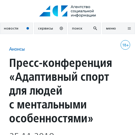
Перейти
к
содержанию
новости
сервисы
поиск
меню
18+
Анонсы
Пресс-конференция
«Адаптивный спорт
для людей
с ментальными
особенностями»