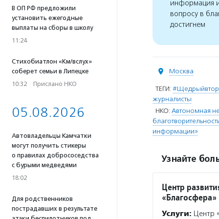
информация и
В ОП РФ предложили
вопросу в бла
установить ежегодные
достигнем
выплаты на сборы в школу
11:24
Стихобиатлон «Км/вслух»
Москва
соберет семьи в Липецке
10:32
·
Прислано НКО
ТЕГИ:
#Щедрыйвтор
журналисты
05.08.2026
НКО:
Автономная не
благотворительност
информации»
Автовладельцы Камчатки
могут получить стикеры
о правилах добрососедства
Узнайте боль
с бурыми медведями
18:02
Центр развити
«Благосфера»
Для родственников
пострадавших в результате
Услуги:
Центр «
атаки беспилотников под