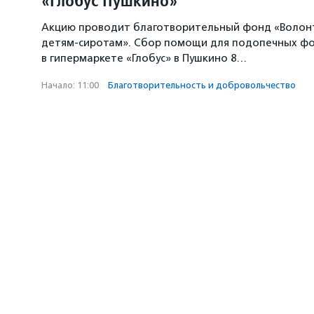
«Глобус Пушкино»
Акцию проводит благотворительный фонд «Волон
детям-сиротам». Сбор помощи для подопечных ф
в гипермаркете «Глобус» в Пушкино 8…
Начало: 11:00
·
Благотвори­тель­ность и доброволь­чест­во