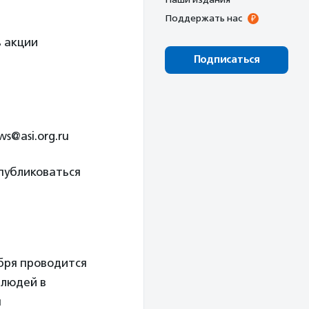
Поддержать нас
ь акции
Подписаться
s@asi.org.ru
публиковаться
бря проводится
 людей в
я