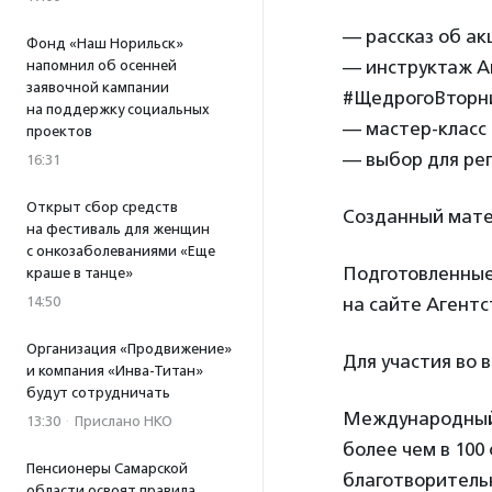
— рассказ об а
Фонд «Наш Норильск»
— инструктаж А
напомнил об осенней
заявочной кампании
#ЩедрогоВторн
на поддержку социальных
— мастер-класс
проектов
— выбор для ре
16:31
Открыт сбор средств
Созданный матер
на фестиваль для женщин
с онкозаболеваниями «Еще
Подготовленные
краше в танце»
14:50
на сайте Агент
Организация «Продвижение»
Для участия во
и компания «Инва-Титан»
будут сотрудничать
Международный 
13:30
·
Прислано НКО
более чем в 100
Пенсионеры Самарской
благотворитель
области освоят правила