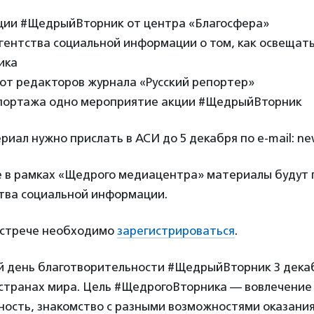
кции #ЩедрыйВторник от центра «Благосфера»
гентства социальной информации о том, как освещат
ика
 от редакторов журнала «Русский репортер»
портажа одно мероприятие акции #ЩедрыйВторник
иал нужно прислать в АСИ до 5 декабря по e-mail: new
 в рамках «Щедрого медиацентра» материалы будут 
ства социальной информации.
 встрече необходимо
зарегистрироваться
.
день благотворительности #ЩедрыйВторник 3 дека
 странах мира. Цель #ЩедрогоВторника — вовлечение
ность, знакомство с разными возможностями оказани