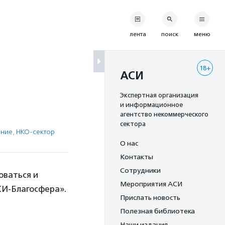
лента
поиск
меню
18+
АСИ
Экспертная организация
и информационное
агентство некоммерческого
сектора
ение
,
НКО-сектор
О нас
Контакты
Сотрудники
оваться и
Мероприятия АСИ
СИ-Благосфера».
Прислать новость
Полезная библиотека
Наши издания