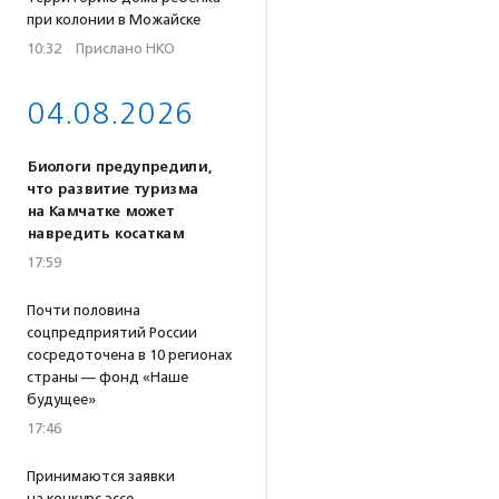
при колонии в Можайске
10:32
·
Прислано НКО
04.08.2026
Биологи предупредили,
что развитие туризма
на Камчатке может
навредить косаткам
17:59
Почти половина
соцпредприятий России
сосредоточена в 10 регионах
страны — фонд «Наше
будущее»
17:46
Принимаются заявки
на конкурс эссе