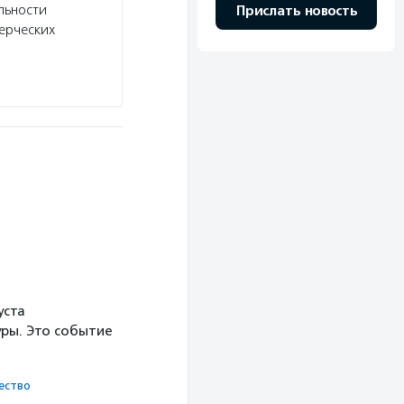
льности
рассказывает о профессионалах некоммерческ
Прислать новость
ерческих
Подробнее
уста
ры. Это событие
ест­во