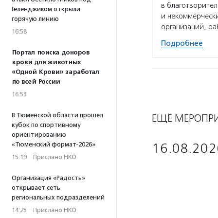
в благотворител
Геленджиком открыли
и некоммерчески
горячую линию
организаций, р
16:58
Подробнее
Портал поиска доноров
крови для животных
«Одной Крови» заработал
по всей России
16:53
В Тюменской области прошел
ЕЩЁ МЕРОПР
кубок по спортивному
ориентированию
«Тюменский формат-2026»
16.08.202
15:19
·
Прислано НКО
Организация «Радость»
открывает сеть
региональных подразделений
14:25
·
Прислано НКО