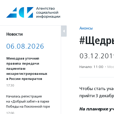
Перейти
к
содержанию
Анонсы
Новости
#Щедры
06.08.2026
03.12.201
Минздрав уточнил
правила передачи
Начало: 11:00
·
Мос
пациентам
незарегистрированных
в России препаратов
17:30
Чтобы стать уч
прийти 3 декабр
Началась регистрация
на «Добрый забег» в парке
Победы на Поклонной горе
На планерке у
17:00