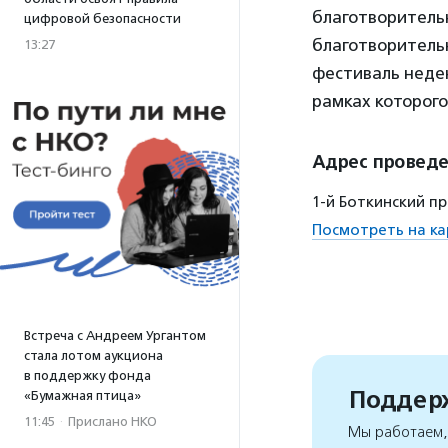
благотворительн
цифровой безопасности
благотворитель
13:27
фестиваль неде
рамках которог
Адрес провед
1-й Боткинский пр
Посмотреть на ка
Встреча с Андреем Ургантом
стала лотом аукциона
в поддержку фонда
Поддерж
«Бумажная птица»
11:45
·
Прислано НКО
Мы работаем, 