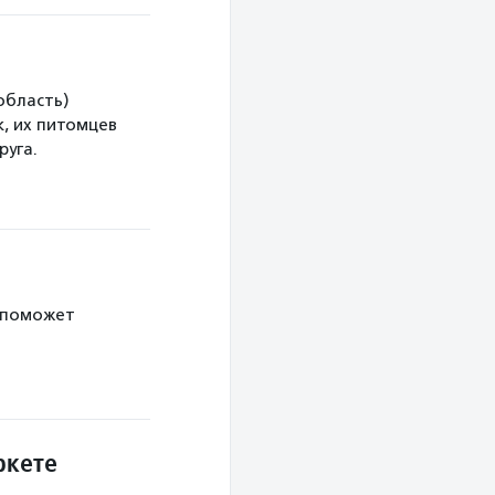
область)
, их питомцев
руга.
 поможет
ркете