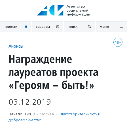
Перейти
к
содержанию
новости
сервисы
поиск
меню
18+
Анонсы
Награждение
лауреатов проекта
«Героям – быть!»
03.12.2019
Начало: 19:00
·
Москва
·
Благотвори­тель­ность и
доброволь­чест­во