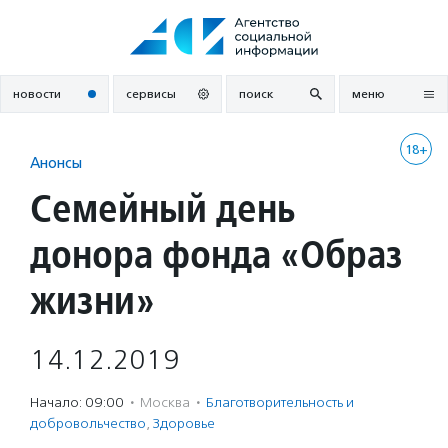
Перейти
к
содержанию
новости
сервисы
поиск
меню
18+
Анонсы
Семейный день
донора фонда «Образ
жизни»
14.12.2019
Начало: 09:00
·
Москва
·
Благотвори­тель­ность и
доброволь­чест­во
,
Здоровье