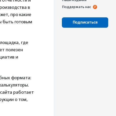
 отчетности и
производства в
Поддержать нас
жет, про какие
ы быть готовым
Подписаться
лощадка, где
ет полезен
циатив и
обных формата:
калькуляторы.
 сайта работает
рукции о том,