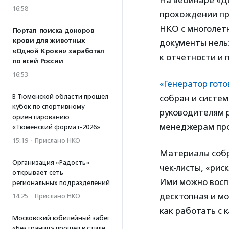
На вебинаре «Д
16:58
прохождении п
НКО с многолетн
Портал поиска доноров
крови для животных
документы нель
«Одной Крови» заработал
к отчетности и 
по всей России
16:53
«Генератор гот
В Тюменской области прошел
собран и систе
кубок по спортивному
руководителям 
ориентированию
менеджерам про
«Тюменский формат-2026»
15:19
·
Прислано НКО
Материалы собр
Организация «Радость»
чек-листы, «рис
открывает сеть
Ими можно воспо
региональных подразделений
десктопная и мо
14:25
·
Прислано НКО
как работать с 
Московский юбилейный забег
«Без границ» прошел в стиле