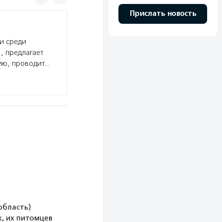
Прислать новость
Центр ГРАНИ
и среди
Услуги:
Центр ГРАНИ проводит исследования 
, предлагает
по актуальным для некоммерческого сектора т
ию, проводит…
НКО, гибридных форматов работы, наборы инс
Подробнее
область)
, их питомцев