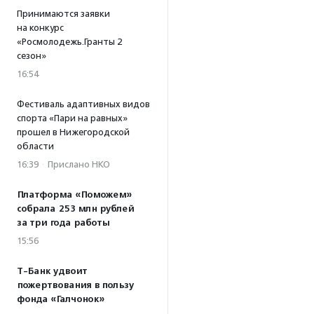
Принимаются заявки
на конкурс
«Росмолодежь.Гранты 2
сезон»
16:54
Фестиваль адаптивных видов
спорта «Пари на равных»
прошел в Нижегородской
области
16:39
·
Прислано НКО
Платформа «Поможем»
собрала 253 млн рублей
за три года работы
15:56
Т-Банк удвоит
пожертвования в пользу
фонда «Галчонок»