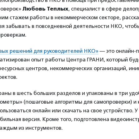
елопроизводство в НКО в помощь при предоставлении
роверок»
Любовь Теплых
, специалист в сфере дело
им стажем работы в некоммерческом секторе, расска
зя забывать в повседневной деятельности НКО, чтоб
проверкам.
овых решений для руководителей НКО»
— это онлайн-п
матизирован опыт работы Центра ГРАНИ, который буд
ресурсных центров, некоммерческих организаций, ини
ектов.
аны в шесть больших разделов и упакованы в три уд
кометры» (пошаговые алгоритмы для самопроверки) и 
льзоваться онлайн или скачать на свое устройство. У
бильная версия. Кроме того, подготовлена видеоинст
каждым из инструментов.