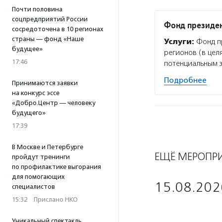
Почти половина
соцпредприятий России
Фонд президен
сосредоточена в 10 регионах
страны — фонд «Наше
Услуги:
Фонд пр
будущее»
регионов (в цел
17:46
потенциальным 
Подробнее
Принимаются заявки
на конкурс эссе
«Добро.Центр — человеку
будущего»
17:39
В Москве и Петербурге
ЕЩЁ МЕРОПР
пройдут тренинги
по профилактике выгорания
для помогающих
15.08.202
специалистов
15:32
·
Прислано НКО
Уникальный спектакль