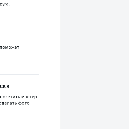
руга.
 поможет
ск»
 посетить мастер-
 сделать фото