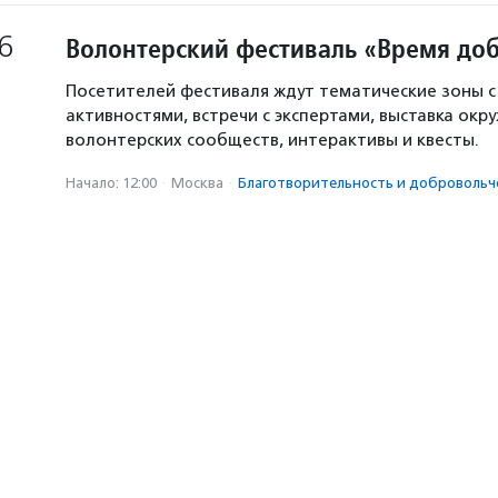
6
Волонтерский фестиваль «Время доб
Посетителей фестиваля ждут тематические зоны 
активностями, встречи с экспертами, выставка окр
волонтерских сообществ, интерактивы и квесты.
Начало: 12:00
·
Москва
·
Благотвори­тель­ность и доброволь­ч