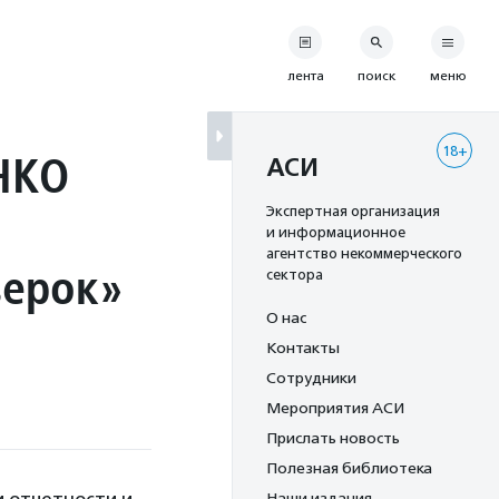
лента
поиск
меню
18+
НКО
АСИ
Экспертная организация
и информационное
агентство некоммерческого
верок»
сектора
О нас
Контакты
Сотрудники
Мероприятия АСИ
Прислать новость
Полезная библиотека
Наши издания