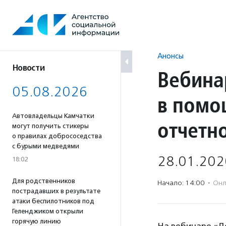
Перейти
к
содержанию
Анонсы
Новости
Вебина
05.08.2026
в помо
Автовладельцы Камчатки
отчетн
могут получить стикеры
о правилах добрососедства
с бурыми медведями
28.01.202
18:02
Для родственников
Начало: 14:00
·
Онл
пострадавших в результате
атаки беспилотников под
Геленджиком открыли
горячую линию