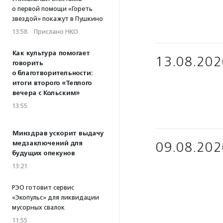
о первой помощи «Гореть
звездой» покажут в Пушкино
13:58
·
Прислано НКО
Как культура помогает
13.08.202
говорить
о благотворительности:
итоги второго «Теплого
вечера с Кольским»
13:55
Минздрав ускорит выдачу
медзаключений для
09.08.202
будущих опекунов
13:21
РЭО готовит сервис
«Экопульс» для ликвидации
мусорных свалок
11:55