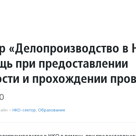
р «Делопроизводство в 
щь при предоставлении
ости и прохождении про
0
айн
·
НКО-сектор
,
Образование