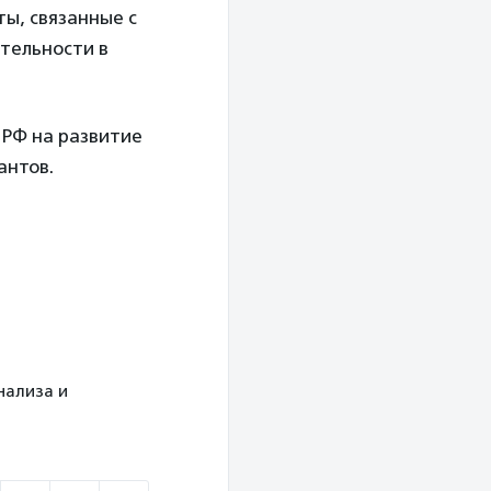
ы, связанные с
тельности в
 РФ на развитие
антов.
анализа и