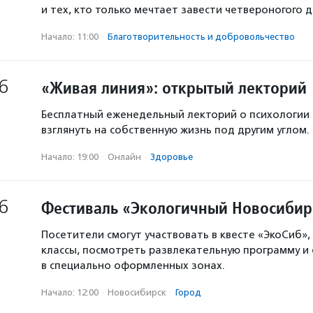
и тех, кто только мечтает завести четвероногого д
Начало: 11:00
·
Благотвори­тель­ность и доброволь­чест­во
6
«Живая линия»: открытый лекторий
Бесплатный еженедельный лекторий о психологии
взглянуть на собственную жизнь под другим углом.
Начало: 19:00
·
Онлайн
·
Здоровье
6
Фестиваль «Экологичный Новосибир
Посетители смогут участвовать в квесте «ЭкоСиб»,
классы, посмотреть развлекательную программу и
в специально оформленных зонах.
Начало: 12:00
·
Новосибирск
·
Город