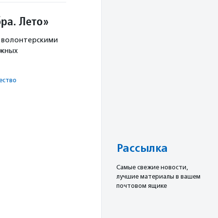
ра. Лето»
с волонтерскими
ужных
ест­во
Рассылка
Cамые свежие новости,
лучшие материалы в вашем
почтовом ящике