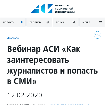
Перейти
к
содержанию
новости
сервисы
поиск
меню
18+
Анонсы
Вебинар АСИ «Как
заинтересовать
журналистов и попасть
в СМИ»
12.02.2020