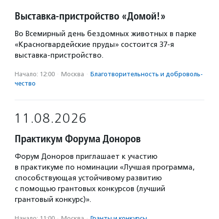
Выставка-пристройство «Домой!»
Во Всемирный день бездомных животных в парке
«Красногвардейские пруды» состоится 37-я
выставка-пристройство.
Начало: 12:00
·
Москва
·
Благотвори­тель­ность и доброволь­
чест­во
11.08.2026
Практикум Форума Доноров
Форум Доноров приглашает к участию
в практикуме по номинации «Лучшая программа,
способствующая устойчивому развитию
с помощью грантовых конкурсов (лучший
грантовый конкурс)».
Начало: 11:00
·
Москва
·
Гранты и конкурсы