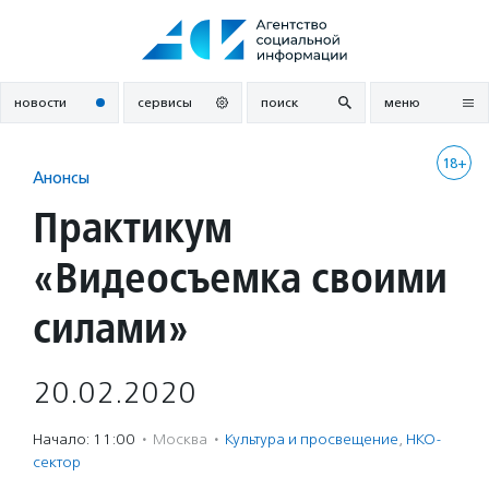
Перейти
к
содержанию
новости
сервисы
поиск
меню
18+
Анонсы
Практикум
«Видеосъемка своими
силами»
20.02.2020
Начало: 11:00
·
Москва
·
Культура и просвещение
,
НКО-
сектор