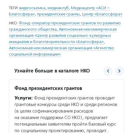
ТЕГИ:
видеосъемка
,
медиаклуб
,
Медиацентр «АСИ —
Благосфера»
,
президентские гранты
,
Центр «Благосфера»
НКО:
Фонд-оператор президентских грантов по развитию
гражданского общества
,
Автономная некоммерческая
организация «Центр развития социально-культурных
инициатив и благотворительности «Благосфера»
,
Автономная некоммерческая организация «Агентство
социальной информации»
Узнайте больше в каталоге НКО
Фонд президентских грантов
Центр
проек
Услуги:
Фонд президентских грантов проводит
«Благ
грантовые конкурсы среди НКО и среди регионов
Услуг
(в целях софинансирования расходов
для то
на оказание поддержки СО НКО), предлагает
в благ
потенциальным заявителям пройти базовый курс
об орг
по социальному проектированию, проводит…