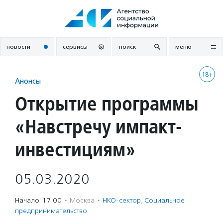
Перейти
к
содержанию
новости
сервисы
поиск
меню
18+
Анонсы
Открытие программы
«Навстречу импакт-
инвестициям»
05.03.2020
Начало: 17:00
·
Москва
·
НКО-сектор
,
Социальное
предпри­нима­тель­ство