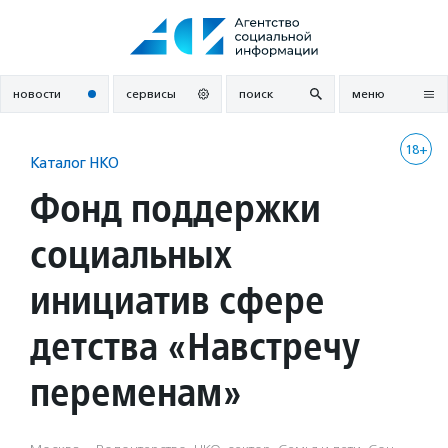
Перейти
к
содержанию
новости
сервисы
поиск
меню
18+
Каталог НКО
Фонд поддержки
социальных
инициатив сфере
детства «Навстречу
переменам»