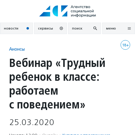
Перейти
к
содержанию
новости
сервисы
поиск
меню
18+
Анонсы
Вебинар «Трудный
ребенок в классе:
работаем
с поведением»
25.03.2020