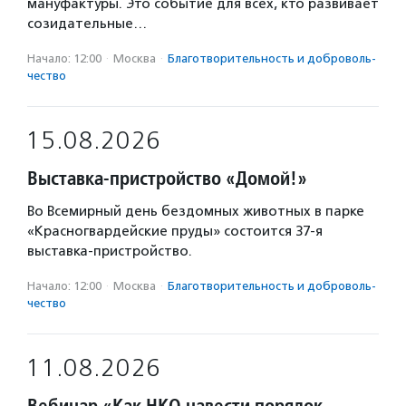
мануфактуры. Это событие для всех, кто развивает
созидательные…
Начало: 12:00
·
Москва
·
Благотвори­тель­ность и доброволь­
чест­во
15.08.2026
Выставка-пристройство «Домой!»
Во Всемирный день бездомных животных в парке
«Красногвардейские пруды» состоится 37-я
выставка-пристройство.
Начало: 12:00
·
Москва
·
Благотвори­тель­ность и доброволь­
чест­во
11.08.2026
Вебинар «Как НКО навести порядок