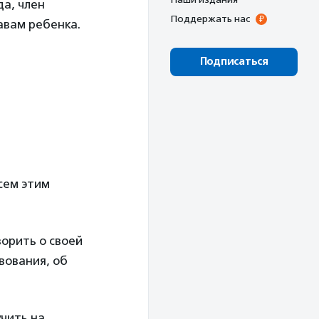
а, член
Поддержать нас
авам ребенка.
Подписаться
всем этим
орить о своей
вования, об
чить на