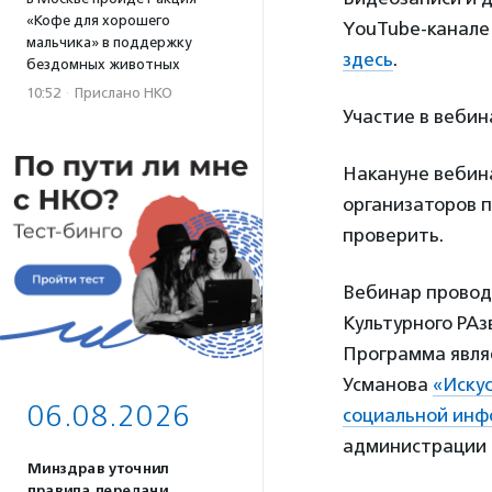
«Кофе для хорошего
YouTube-канале
мальчика» в поддержку
здесь
.
бездомных животных
10:52
·
Прислано НКО
Участие в веби
Накануне вебина
организаторов п
проверить.
Вебинар провод
Культурного РАз
Программа явля
Усманова
«Искус
06.08.2026
социальной ин
администрации 
Минздрав уточнил
правила передачи