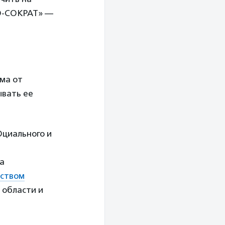
КО-СОКРАТ» —
ьма от
ывать ее
циального и
а
ством
 области и