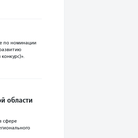
е по номинации
 развитию
конкурс)».
й области
в сфере
егионального