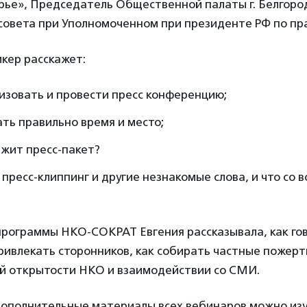
рье», Председатель Общественной палаты г. Белгород
совета при Уполномоченном при президенте РФ по пр
кер расскажет:
изовать и провести пресс конференцию;
ть правильно время и место;
ржит пресс-пакет?
 пресс-клиппинг и другие незнакомые слова, и что со 
программы НКО-СОКРАТ Евгения рассказывала, как гов
ривлекать сторонников, как собирать частные пожерт
 открытости НКО и взаимодействии со СМИ.
дополнительные материалы всех вебинаров можно изу