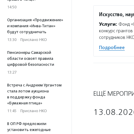
14:50
Искусство, нау
Организация «Продвижение»
Услуги:
Фонд «И
и компания «Инва-Титан»
конкурс грантов
будут сотрудничать
сотрудников НКО
13:30
·
Прислано НКО
Подробнее
Пенсионеры Самарской
области освоят правила
цифровой безопасности
13:27
Встреча с Андреем Ургантом
стала лотом аукциона
ЕЩЁ МЕРОПР
в поддержку фонда
«Бумажная птица»
13.08.202
11:45
·
Прислано НКО
В ОП РФ предложили
установить ежегодные