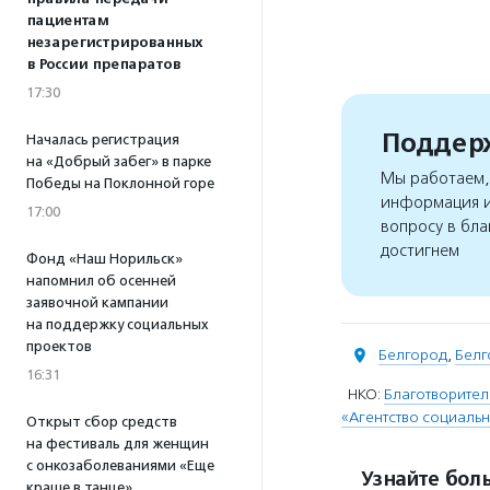
пациентам
незарегистрированных
в России препаратов
17:30
Поддерж
Началась регистрация
на «Добрый забег» в парке
Мы работаем, 
Победы на Поклонной горе
информация и
17:00
вопросу в бла
достигнем
Фонд «Наш Норильск»
напомнил об осенней
заявочной кампании
на поддержку социальных
проектов
Белгород
,
Белг
16:31
НКО:
Благотворител
«Агентство социаль
Открыт сбор средств
на фестиваль для женщин
с онкозаболеваниями «Еще
Узнайте боль
краше в танце»