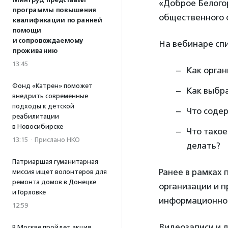
Минтруд представил
«Доброе Белого
программы повышения
общественного 
квалификации по ранней
помощи
и сопровождаемому
На вебинаре спи
проживанию
13:45
Как орган
Фонд «Катрен» поможет
Как выбра
внедрить современные
подходы к детской
Что соде
реабилитации
в Новосибирске
Что такое
13:15
·
Прислано НКО
делать?
Патриаршая гуманитарная
Ранее в рамках 
миссия ищет волонтеров для
ремонта домов в Донецке
организации и п
и Горловке
информационной
12:59
Видеозаписи и 
В Москве пройдет акция