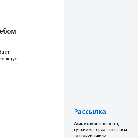
небом
йдет
тей ждут
Рассылка
Cамые свежие новости,
лучшие материалы в вашем
почтовом ящике