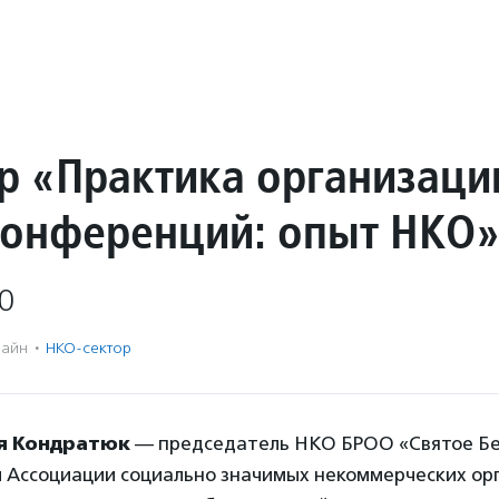
р «Практика организаци
конференций: опыт НКО
0
айн
·
НКО-сектор
я Кондратюк
— председатель НКО БРОО «Святое Бе
 и Ассоциации социально значимых некоммерческих ор