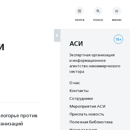
лента
поиск
меню
18+
и
АСИ
»
Экспертная организация
и информационное
агентство некоммерческого
сектора
О нас
Контакты
Сотрудники
Мероприятия АСИ
Прислать новость
логорье против
Полезная библиотека
ганизаций
Наши издания