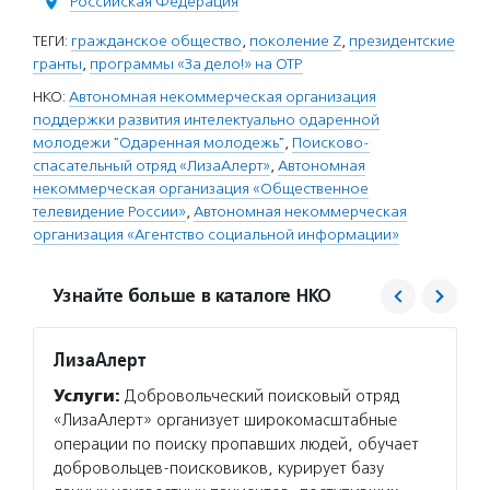
Российская Федерация
ТЕГИ:
гражданское общество
,
поколение Z
,
президентские
гранты
,
программы «За дело!» на ОТР
НКО:
Автономная некоммерческая организация
поддержки развития интелектуально одаренной
молодежи "Одаренная молодежь"
,
Поисково-
спасательный отряд «ЛизаАлерт»
,
Автономная
некоммерческая организация «Общественное
телевидение России»
,
Автономная некоммерческая
организация «Агентство социальной информации»
Узнайте больше в каталоге НКО
ЛизаАлерт
Агент
Услуги:
Добровольческий поисковый отряд
Услуг
«ЛизаАлерт» организует широкомасштабные
матери
операции по поиску пропавших людей, обучает
сектор
добровольцев-поисковиков, курирует базу
новост