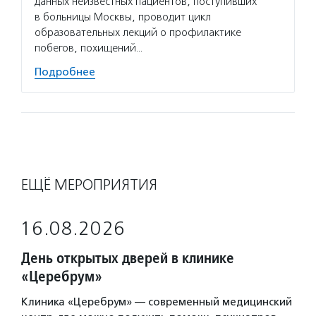
данных неизвестных пациентов, поступивших
расска
в больницы Москвы, проводит цикл
некомм
образовательных лекций о профилактике
Подро
побегов, похищений…
Подробнее
ЕЩЁ МЕРОПРИЯТИЯ
16.08.2026
День открытых дверей в клинике
«Церебрум»
Клиника «Церебрум» — современный медицинский