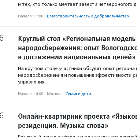
и тех, кто только мечтает завести четвероногого д
Начало: 11:00
·
Благотвори­тель­ность и доброволь­чест­во
6
Круглый стол «Региональная модель
народосбережения: опыт Вологодско
в достижении национальных целей»
На круглом столе участники обсудят опыт региона 
народосбережения и повышения эффективности р
управления.
Начало: 14:00
·
Москва
·
Семья и дети
6
Онлайн-квартирник проекта «Языков
резиденция. Музыка слова»