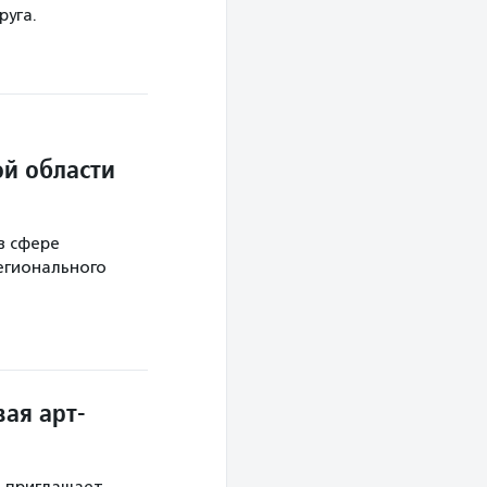
руга.
й области
в сфере
егионального
ая арт-