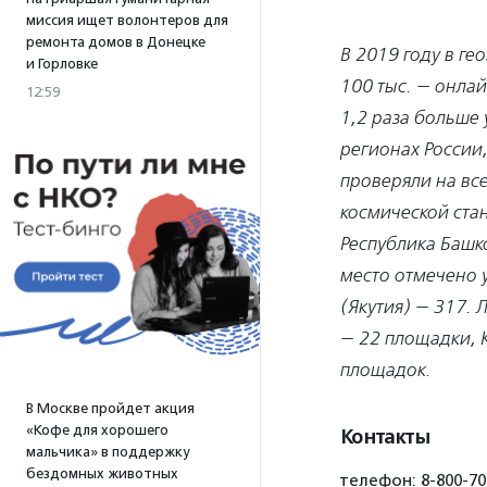
миссия ищет волонтеров для
ремонта домов в Донецке
В 2019 году в ге
и Горловке
100 тыс. — онлай
12:59
1,2 раза больше 
регионах России,
проверяли на вс
космической стан
Республика Башко
место отмечено у
(Якутия) — 317.
— 22 площадки, К
площадок.
В Москве пройдет акция
«Кофе для хорошего
Контакты
мальчика» в поддержку
бездомных животных
телефон: 8-800-70