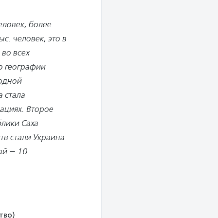
еловек, более
с. человек, это в
 во всех
по географии
родной
а стала
ациях. Второе
блики Саха
тв стали Украина
ай — 10
тво)