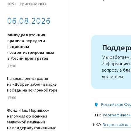
10:52
·
Прислано НКО
06.08.2026
Минздрав уточнил
правила передачи
Поддерж
пациентам
незарегистрированных
Мы работаем, 
в России препаратов
информация и
17:30
вопросу в бла
достигнем
Началась регистрация
на «Добрый забег» в парке
Победы на Поклонной горе
17:00
Российская Фе
Фонд «Наш Норильск»
ТЕГИ:
географически
напомнил об осенней
заявочной кампании
НКО:
Всероссийская
на поддержку социальных