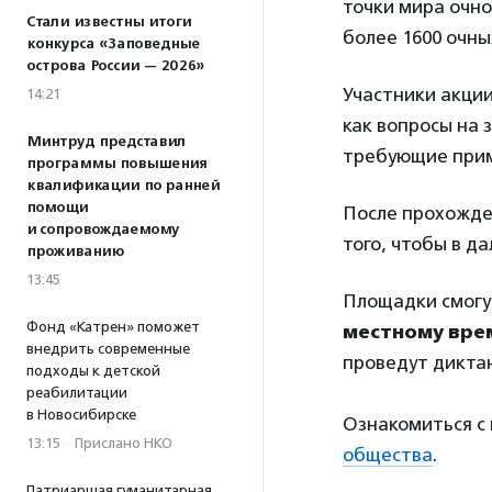
точки мира очно
Стали известны итоги
более 1600 очн
конкурса «Заповедные
острова России — 2026»
Участники акции
14:21
как вопросы на 
Минтруд представил
требующие прим
программы повышения
квалификации по ранней
помощи
После прохожде
и сопровождаемому
того, чтобы в д
проживанию
13:45
Площадки смогу
Фонд «Катрен» поможет
местному вре
внедрить современные
проведут диктан
подходы к детской
реабилитации
в Новосибирске
Ознакомиться с
13:15
·
Прислано НКО
общества
.
Патриаршая гуманитарная