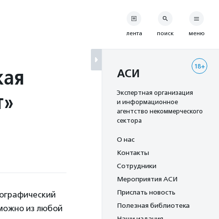
лента
поиск
меню
18+
кая
АСИ
т»
Экспертная организация
и информационное
агентство некоммерческого
сектора
О нас
Контакты
Сотрудники
Мероприятия АСИ
Прислать новость
еографический
Полезная библиотека
можно из любой
Наши издания