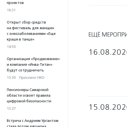
проектов
16:31
Открыт сбор средств
на фестиваль для женщин
ЕЩЁ МЕРОПР
с онкозаболеваниями «Еще
краше в танце»
14:50
16.08.202
Организация «Продвижение»
и компания «Инва-Титан»
будут сотрудничать
13:30
·
Прислано НКО
Пенсионеры Самарской
области освоят правила
цифровой безопасности
15.08.202
13:27
Встреча с Андреем Ургантом
стала лотом аукциона