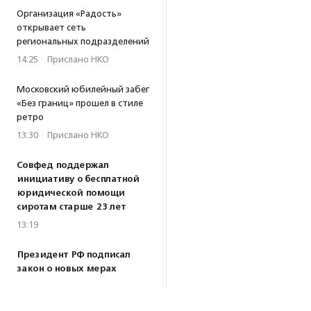
Организация «Радость»
открывает сеть
региональных подразделений
14:25
·
Прислано НКО
Московский юбилейный забег
«Без границ» прошел в стиле
ретро
13:30
·
Прислано НКО
Совфед поддержал
инициативу о бесплатной
юридической помощи
сиротам старше 23 лет
13:19
Президент РФ подписал
закон о новых мерах
поддержки молодежных
НКО