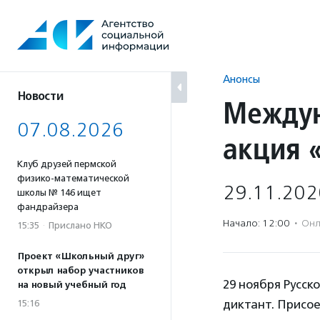
Перейти
к
содержанию
Анонсы
Новости
Междун
07.08.2026
акция 
Клуб друзей пермской
физико-математической
29.11.202
школы № 146 ищет
фандрайзера
Начало: 12:00
·
Онл
15:35
·
Прислано НКО
Проект «Школьный друг»
открыл набор участников
29 ноября Русск
на новый учебный год
диктант. Присо
15:16