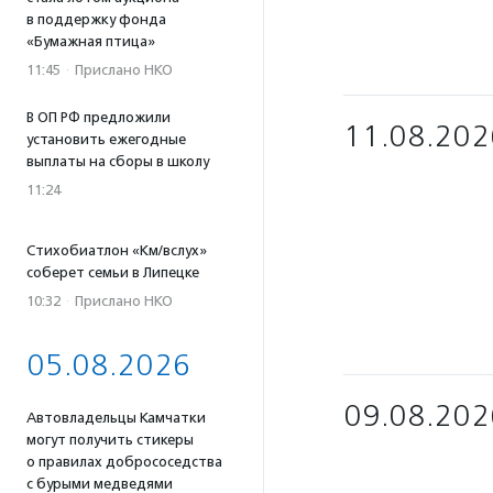
в поддержку фонда
«Бумажная птица»
11:45
·
Прислано НКО
В ОП РФ предложили
11.08.202
установить ежегодные
выплаты на сборы в школу
11:24
Стихобиатлон «Км/вслух»
соберет семьи в Липецке
10:32
·
Прислано НКО
05.08.2026
09.08.202
Автовладельцы Камчатки
могут получить стикеры
о правилах добрососедства
с бурыми медведями