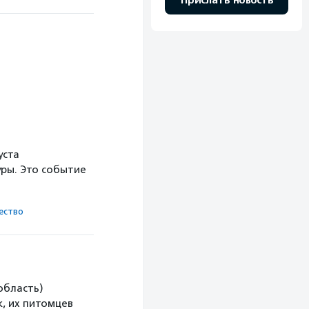
Прислать новость
уста
ры. Это событие
ест­во
область)
, их питомцев