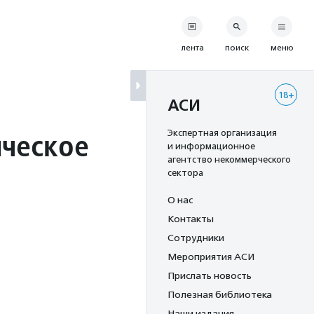
лента
поиск
меню
18+
АСИ
ическое
Экспертная организация
и информационное
агентство некоммерческого
сектора
О нас
Контакты
Сотрудники
Мероприятия АСИ
Прислать новость
Полезная библиотека
Наши издания