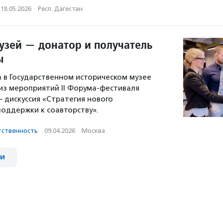
18.05.2026
·
Респ. Дагестан
узей — донатор и получатель
ы
а в Государственном историческом музее
з мероприятий II Форума-фестиваля
дискуссия «Стратегия нового
поддержки к соавторству».
тственность
·
09.04.2026
·
Москва
ии