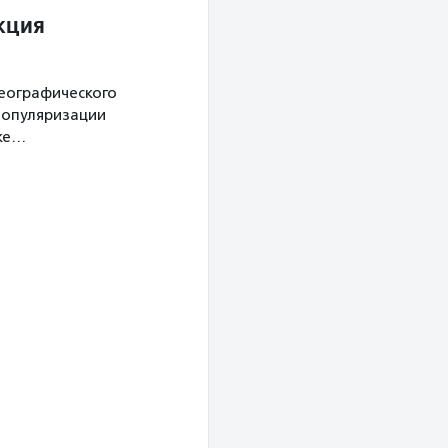
кция
географического
популяризации
уке…