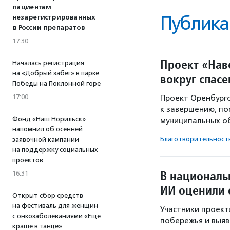
пациентам
Публика
незарегистрированных
в России препаратов
17:30
Проект «Нав
Началась регистрация
на «Добрый забег» в парке
вокруг спасе
Победы на Поклонной горе
17:00
Проект Оренбургс
к завершению, по
Фонд «Наш Норильск»
муниципальных об
напомнил об осенней
Благотвори­тель­ност
заявочной кампании
на поддержку социальных
проектов
В националь
16:31
ИИ оценили 
Открыт сбор средств
на фестиваль для женщин
Участники проект
с онкозаболеваниями «Еще
побережья и выяв
краше в танце»