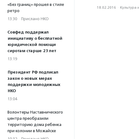
«Без границ» прошел в стиле
18.02.2016
·
Культура 
ретро
13:30
·
Прислано НКО
Совфед поддержал
инициативу о бесплатной
юридической помощи
сиротам старше 23 лет
13:19
Президент РФ подписал
закон о новых мерах
поддержки молодежных
НКО
13:04
Волонтеры Наставнического
центра преобразили
территорию дома ребенка
при колонии в Можайске
10:32
·
Прислано НКО