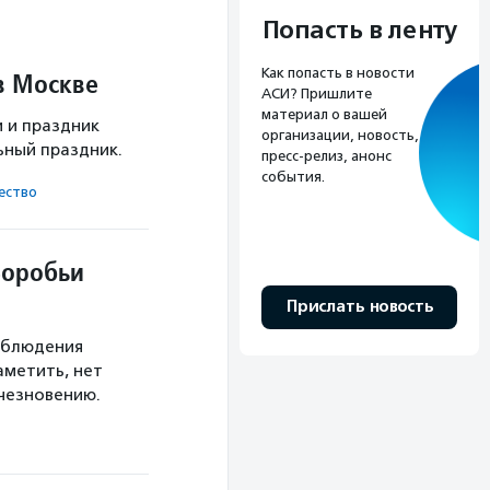
Попасть в ленту
Как попасть в новости
в Москве
АСИ? Пришлите
материал о вашей
и и праздник
организации, новость,
ьный праздник.
пресс-релиз, анонс
события.
ест­во
Воробьи
Прислать новость
Наблюдения
аметить, нет
счезновению.