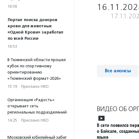
16.11.202
16:58
17.11.20
Портал поиска доноров
крови для животных
«Одной Крови» заработал
по всей России
16:53
В Тюменской области прошел
кубок по спортивному
Все анонсы
ориентированию
«Тюменский формат-2026»
15:19
·
Прислано НКО
Организация «Радость»
открывает сеть
ВИДЕО ОБ ОР
региональных подразделений
14:25
·
Прислано НКО
В сети появился пе
о Байкале, созданны
языке
Московский юбилейный забег