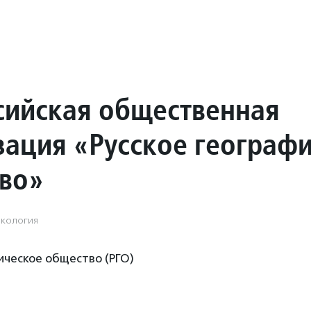
сийская общественная
зация «Русское географ
во»
Экология
ическое общество (РГО)