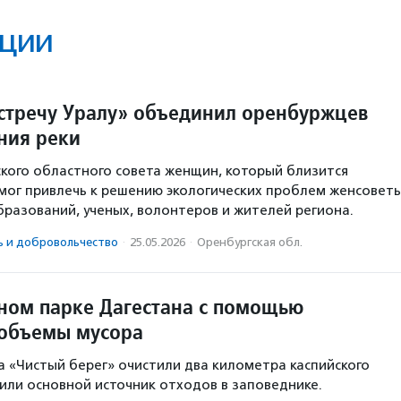
ции
стречу Уралу» объединил оренбуржцев
ния реки
кого областного совета женщин, который близится
мог привлечь к решению экологических проблем женсовет
разований, ученых, волонтеров и жителей региона.
ь и доброволь­чест­во
·
25.05.2026
·
Оренбургская обл.
ном парке Дагестана с помощью
объемы мусора
а «Чистый берег» очистили два километра каспийского
или основной источник отходов в заповеднике.