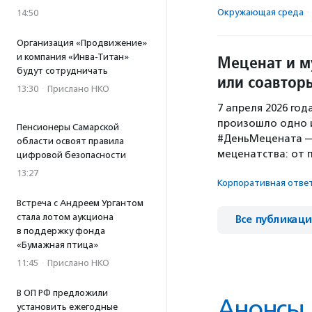
Окружающая среда
·
14:50
Организация «Продвижение»
и компания «Инва-Титан»
Меценат и м
будут сотрудничать
или соавтор
13:30
·
Прислано НКО
7 апреля 2026 год
произошло одно и
Пенсионеры Самарской
#ДеньМецената — 
области освоят правила
меценатства: от 
цифровой безопасности
13:27
Корпоративная отве
Встреча с Андреем Ургантом
стала лотом аукциона
Все публикац
в поддержку фонда
«Бумажная птица»
11:45
·
Прислано НКО
В ОП РФ предложили
Анонсы
установить ежегодные