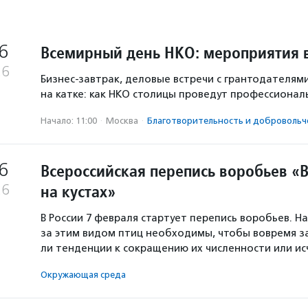
6
Всемирный день НКО: мероприятия 
26
Бизнес-завтрак, деловые встречи с грантодателям
на катке: как НКО столицы проведут профессионал
Начало: 11:00
·
Москва
·
Благотвори­тель­ность и доброволь­ч
6
Всероссийская перепись воробьев «
на кустах»
26
В России 7 февраля стартует перепись воробьев. 
за этим видом птиц необходимы, чтобы вовремя з
ли тенденции к сокращению их численности или и
Окружающая среда