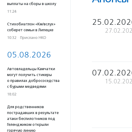
выплаты на сборы в школу
11:24
25.02.202
Стихобиатлон «Км/вслух»
27.02.20
соберет семьи в Липецке
10:32
·
Прислано НКО
05.08.2026
Автовладельцы Камчатки
07.02.202
могут получить стикеры
15.02.20
о правилах добрососедства
с бурыми медведями
18:02
Для родственников
пострадавших в результате
атаки беспилотников под
Геленджиком открыли
горячую линию