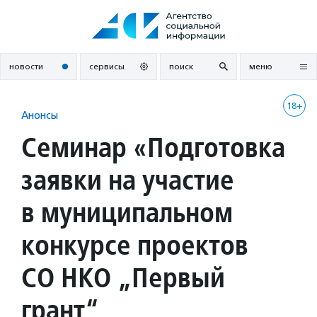
Перейти
к
содержанию
новости
сервисы
поиск
меню
18+
Анонсы
Семинар «Подготовка
заявки на участие
в муниципальном
конкурсе проектов​
СО НКО „Первый
грант“