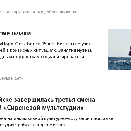
Благотвори­тель­ность и доброволь­чест­во
 смельчаки
«Норд-Ост» более 15 лет бесплатно учит
ей в кризисных ситуациях. Занятия нужны,
удным подросткам социализироваться.
Семья и дети
йске завершилась третья смена
 «Сиреневой мультстудии»
ена на инклюзивной культурно-досуговой площадке
студия» работала два месяца.