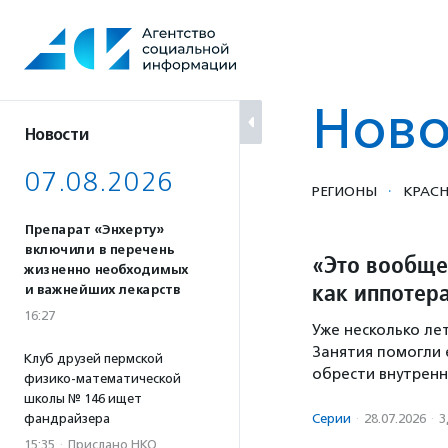
Перейти
к
содержанию
Ново
Новости
07.08.2026
·
РЕГИОНЫ
КРАСН
Препарат «Энхерту»
включили в перечень
«Это вообще
жизненно необходимых
как иппотер
и важнейших лекарств
16:27
Уже несколько ле
Занятия помогли е
Клуб друзей пермской
обрести внутренн
физико-математической
школы № 146 ищет
фандрайзера
Серии
·
28.07.2026
·
З
15:35
·
Прислано НКО