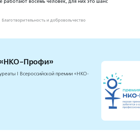
ке работают восемь человек, для них это шанс
·
Благотвори­тель­ность и доброволь­чест­во
 «НКО-Профи»
уреаты I Всероссийской премии «НКО-