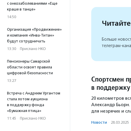
с онкозаболеваниями «Еще
краше в танце»
14:50
Читайте
Организация «Продвижение»
и компания «Инва-Титан»
Больше новос
будут сотрудничать
телеграм-кан
13:30
·
Прислано НКО
Пенсионеры Самарской
области освоят правила
цифровой безопасности
Спортсмен п
13:27
в поддержку
Встреча с Андреем Ургантом
20 километров вс
стала лотом аукциона
Александр Бьорн.
в поддержку фонда
для незрячих и с
«Бумажная птица»
11:45
·
Прислано НКО
Новости
·
28.03.2025