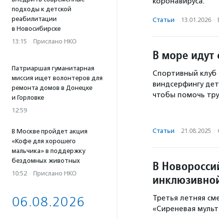
коронавируса.
подходы к детской
реабилитации
Статьи
·
13.01.2026
·
в Новосибирске
13:15
·
Прислано НКО
В море идут
Патриаршая гуманитарная
Спортивный клуб 
миссия ищет волонтеров для
виндсерфингу дет
ремонта домов в Донецке
чтобы помочь тр
и Горловке
12:59
Статьи
·
21.08.2025
·
В Москве пройдет акция
«Кофе для хорошего
мальчика» в поддержку
бездомных животных
В Новоросси
10:52
·
Прислано НКО
инклюзивной
Третья летняя см
06.08.2026
«Сиреневая мульт