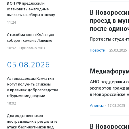
В ОП РФ предложили
установить ежегодные
В Новоросси
выплаты на сборы в школу
проезд в му
11:24
после одино
Стихобиатлон «Км/вслух»
Протесты студен
соберет семьи в Липецке
10:32
·
Прислано НКО
Новости
·
25.03.2025
05.08.2026
Медиафорум 
Автовладельцы Камчатки
АНО поддержки со
могут получить стикеры
экспертов гражда
о правилах добрососедства
в Новороссийске
с бурыми медведями
18:02
Анонсы
·
17.03.2025
·
Для родственников
пострадавших в результате
В Новоросси
атаки беспилотников под