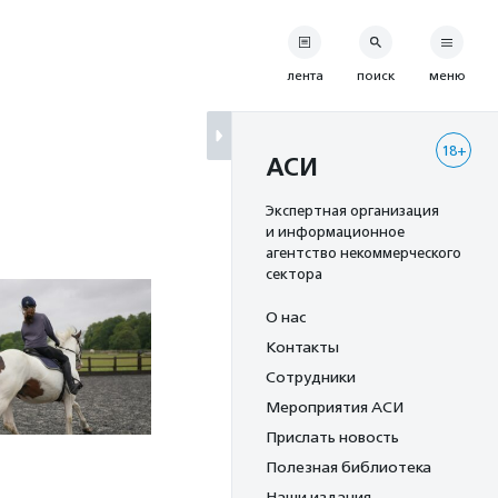
лента
поиск
меню
18+
АСИ
Экспертная организация
и информационное
агентство некоммерческого
сектора
О нас
Контакты
Сотрудники
Мероприятия АСИ
Прислать новость
Полезная библиотека
Наши издания