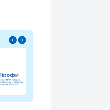
Спецпроект
Проводники социаль
изменений
Это ресурс, созданный для осмысле
НКО за 30 лет и размышлений об об