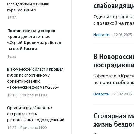
слабовидящ
Геленджиком открыли
горячую линию
Один из организ
16:58
с повязкой на гла
Портал поиска доноров
Новости
·
12.03.2025
крови для животных
«Одной Крови» заработал
по всей России
В Новоросси
16:53
пострадавши
В Тюменской области прошел
кубок по спортивному
В феврале в Крас
ориентированию
не приспособлены
«Тюменский формат-2026»
Новости
·
25.02.2025
15:19
·
Прислано НКО
Организация «Радость»
Столярная м
открывает сеть
региональных подразделений
жизнь безд
14:25
·
Прислано НКО