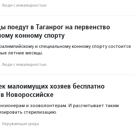
·
Люди с инвалидностью
ы поедут в Таганрог на первенство
ному конному спорту
ралимпийскому и специальному конному спорту состоится
вые летние месяцы.
·
Люди с инвалидностью
ек малоимущих хозяев бесплатно
 в Новороссийске
нсионерам и зооволонтерам. И рассчитывает таким
изировать стерилизацию.
·
Окружающая среда