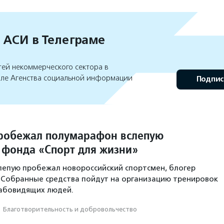
 АСИ в Телеграме
тей некоммерческого сектора в
але Агенства социальной информации
Подпис
робежал полумарафон вслепую
 фонда «Спорт для жизни»
лепую пробежал новороссийский спортсмен, блогер
 Собранные средства пойдут на организацию тренировок
лабовидящих людей.
·
Благотвори­тель­ность и доброволь­чест­во