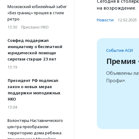
Сегодня в столяр
Московский юбилейный забег
на возрождение.
«Без границ» прошел в стиле
ретро
Новости
·
12.02.2025
13:30
·
Прислано НКО
Совфед поддержал
инициативу о бесплатной
Событие АСИ
юридической помощи
Премия
сиротам старше 23 лет
13:19
Объявлены ла
Профи».
Президент РФ подписал
закон о новых мерах
поддержки молодежных
НКО
13:04
Волонтеры Наставнического
центра преобразили
территорию дома ребенка