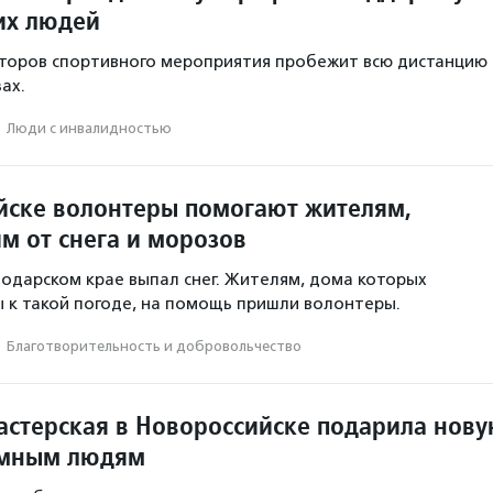
их людей
аторов спортивного мероприятия пробежит всю дистанцию
зах.
·
Люди с инвалидностью
йске волонтеры помогают жителям,
м от снега и морозов
нодарском крае выпал снег. Жителям, дома которых
 к такой погоде, на помощь пришли волонтеры.
·
Благотвори­тель­ность и доброволь­чест­во
астерская в Новороссийске подарила нов
омным людям