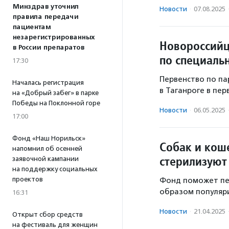
Минздрав уточнил
Новости
·
07.08.2025
правила передачи
пациентам
незарегистрированных
Новороссийц
в России препаратов
по специаль
17:30
Первенство по па
Началась регистрация
в Таганроге в пер
на «Добрый забег» в парке
Победы на Поклонной горе
Новости
·
06.05.2025
17:00
Фонд «Наш Норильск»
Собак и кош
напомнил об осенней
стерилизуют
заявочной кампании
на поддержку социальных
проектов
Фонд поможет пе
образом популяр
16:31
Новости
·
21.04.2025
Открыт сбор средств
на фестиваль для женщин