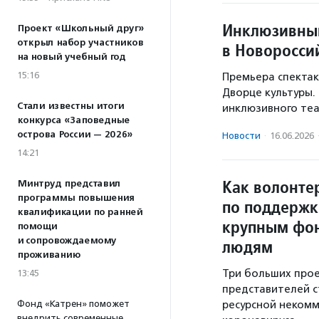
Инклюзивный
Проект «Школьный друг»
открыл набор участников
в Новоросси
на новый учебный год
15:16
Премьера спектак
Дворце культуры.
Стали известны итоги
инклюзивного теа
конкурса «Заповедные
острова России — 2026»
Новости
·
16.06.2026
14:21
Как волонте
Минтруд представил
программы повышения
по поддержк
квалификации по ранней
крупным фо
помощи
и сопровождаемому
людям
проживанию
Три больших прое
13:45
представителей с
Фонд «Катрен» поможет
ресурсной некомм
внедрить современные