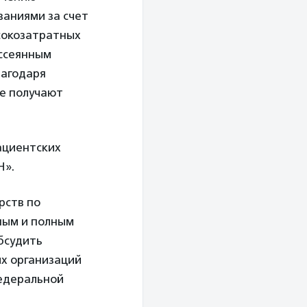
аниями за счет
сокозатратных
ассеянным
лагодаря
е получают
ациентских
ЗН».
рств по
ным и полным
бсудить
х организаций
едеральной