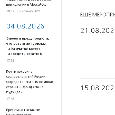
при колонии в Можайске
10:32
·
Прислано НКО
ЕЩЁ МЕРОПР
04.08.2026
21.08.202
Биологи предупредили,
что развитие туризма
на Камчатке может
навредить косаткам
17:59
Почти половина
соцпредприятий России
сосредоточена в 10 регионах
15.08.202
страны — фонд «Наше
будущее»
17:46
Принимаются заявки
на конкурс эссе