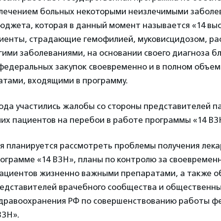
лечением больных некоторыми неизлечимыми заболев
юджета, которая в данный момент называется «14 вы
циенты, страдающие гемофилией, муковисцидозом, р
гими заболеваниями, на основании своего диагноза б
федеральных закупок своевременно и в полном объем
атами, входящими в программу.
года участились жалобы со стороны представителей п
мих пациентов на перебои в работе программы «14 В
я планируется рассмотреть проблемы получения лека
ограмме «14 ВЗН», планы по контролю за своевремен
ациентов жизненно важными препаратами, а также о
едставителей врачебного сообщества и общественны
дравоохранения РФ по совершенствованию работы ф
ВЗН».