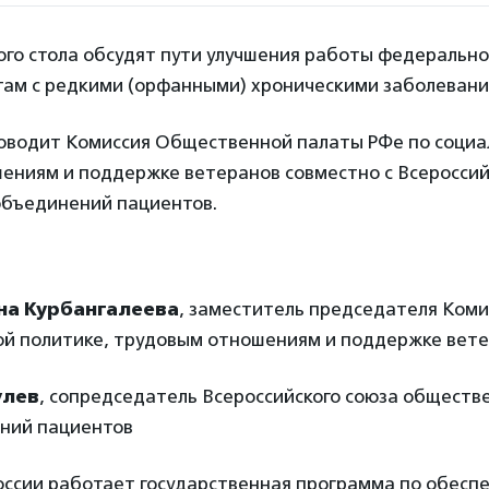
лого стола обсудят пути улучшения работы федеральн
ам с редкими (орфанными) хроническими заболевани
роводит Комиссия Общественной палаты РФе по социа
ениям и поддержке ветеранов совместно с Всеросси
объединений пациентов.
на Курбангалеева
, заместитель председателя Коми
ой политике, трудовым отношениям и поддержке вет
улев
, сопредседатель Всероссийского союза обществ
ний пациентов
России работает государственная программа по обесп