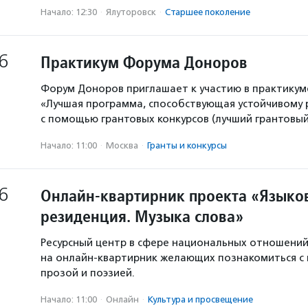
Начало: 12:30
·
Ялуторовск
·
Старшее поколение
6
Практикум Форума Доноров
Форум Доноров приглашает к участию в практикум
«Лучшая программа, способствующая устойчивому
с помощью грантовых конкурсов (лучший грантовый 
Начало: 11:00
·
Москва
·
Гранты и конкурсы
6
Онлайн-квартирник проекта «Языков
резиденция. Музыка слова»
Ресурсный центр в сфере национальных отношени
на онлайн-квартирник желающих познакомиться с
прозой и поэзией.
Начало: 11:00
·
Онлайн
·
Культура и просвещение