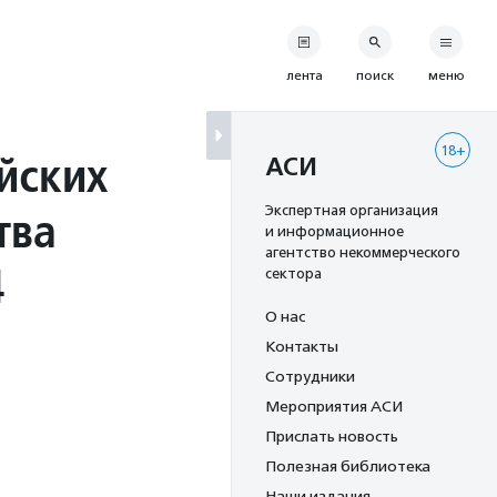
лента
поиск
меню
18+
йских
АСИ
тва
Экспертная организация
и информационное
агентство некоммерческого
4
сектора
О нас
Контакты
Сотрудники
Мероприятия АСИ
Прислать новость
Полезная библиотека
Наши издания