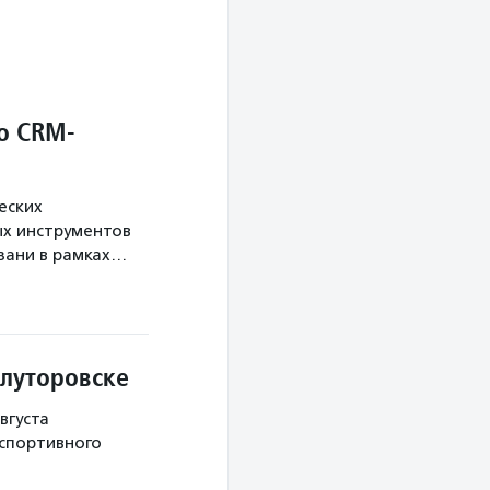
о CRM-
еских
х инструментов
язани в рамках…
Ялуторовске
вгуста
 спортивного