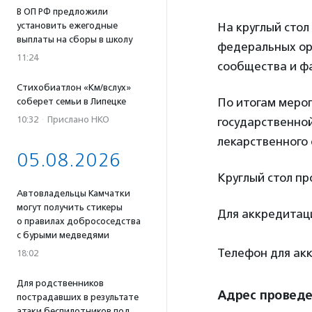
В ОП РФ предложили
установить ежегодные
На круглый сто
выплаты на сборы в школу
федеральных орг
11:24
сообщества и ф
Стихобиатлон «Км/вслух»
По итогам мероп
соберет семьи в Липецке
10:32
·
Прислано НКО
государственно
лекарственного
05.08.2026
Круглый стол п
Автовладельцы Камчатки
могут получить стикеры
Для аккредита
о правилах добрососедства
с бурыми медведями
Телефон для акк
18:02
Для родственников
Адрес провед
пострадавших в результате
атаки беспилотников под