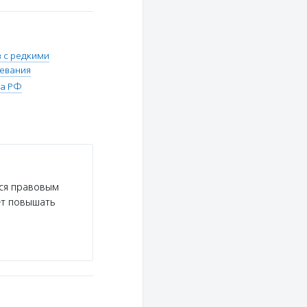
 с редкими
евания
та РФ
тся правовым
ет повышать