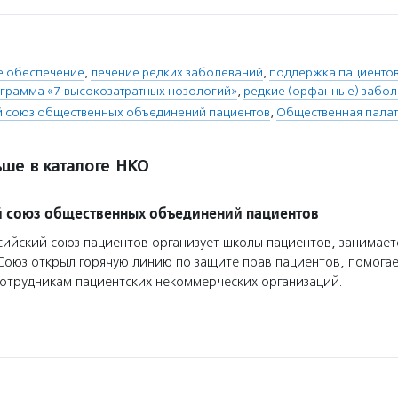
е обеспечение
,
лечение редких заболеваний
,
поддержка пациентов
грамма «7 высокозатратных нозологий»
,
редкие (орфанные) забол
й союз общественных объединений пациентов
,
Общественная пала
ше в каталоге НКО
 союз общественных объединений пациентов
ийский союз пациентов организует школы пациентов, занимае
оюз открыл горячую линию по защите прав пациентов, помога
отрудникам пациентских некоммерческих организаций.