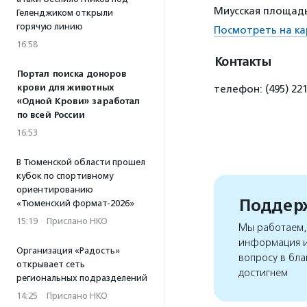
Миусская площадь
Геленджиком открыли
горячую линию
Посмотреть на ка
16:58
Контакты
Портал поиска доноров
крови для животных
телефон: (495) 22
«Одной Крови» заработал
по всей России
16:53
В Тюменской области прошел
кубок по спортивному
ориентированию
Поддерж
«Тюменский формат-2026»
15:19
·
Прислано НКО
Мы работаем, 
информация и
Организация «Радость»
вопросу в бла
открывает сеть
достигнем
региональных подразделений
14:25
·
Прислано НКО