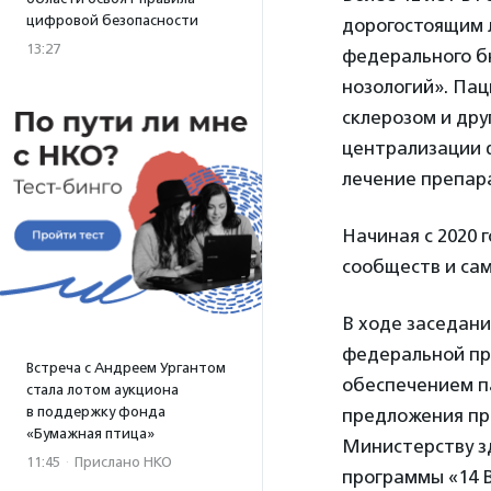
цифровой безопасности
дорогостоящим 
13:27
федерального б
нозологий». Па
склерозом и дру
централизации 
лечение препар
Начиная с 2020 
сообществ и са
В ходе заседани
федеральной пр
Встреча с Андреем Ургантом
обеспечением п
стала лотом аукциона
в поддержку фонда
предложения пр
«Бумажная птица»
Министерству з
11:45
·
Прислано НКО
программы «14 