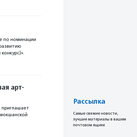
е по номинации
 развитию
конкурс)».
ая арт-
Рассылка
й приглашает
Cамые свежие новости,
 мокшанской
лучшие материалы в вашем
почтовом ящике