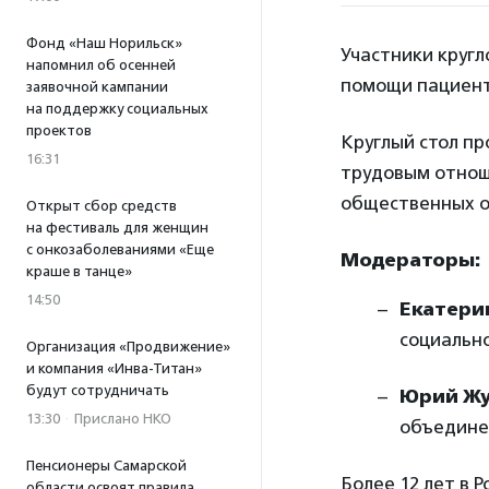
Фонд «Наш Норильск»
Участники круг
напомнил об осенней
помощи пациент
заявочной кампании
на поддержку социальных
проектов
Круглый стол п
16:31
трудовым отнош
общественных 
Открыт сбор средств
на фестиваль для женщин
с онкозаболеваниями «Еще
Модераторы:
краше в танце»
14:50
Екатери
социальн
Организация «Продвижение»
и компания «Инва-Титан»
будут сотрудничать
Юрий Ж
13:30
·
Прислано НКО
объедине
Пенсионеры Самарской
Более 12 лет в 
области освоят правила