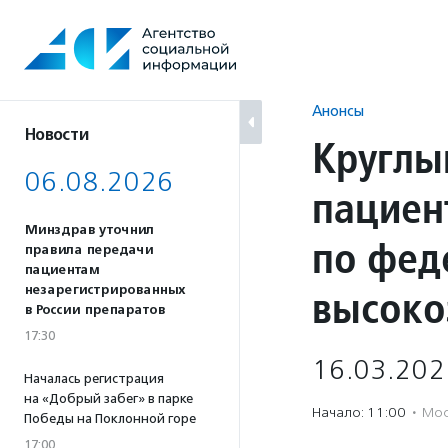
Перейти
к
содержанию
Анонсы
Новости
Круглы
06.08.2026
пациен
Минздрав уточнил
по фед
правила передачи
пациентам
высоко
незарегистрированных
в России препаратов
17:30
16.03.202
Началась регистрация
на «Добрый забег» в парке
Начало: 11:00
·
Мос
Победы на Поклонной горе
17:00