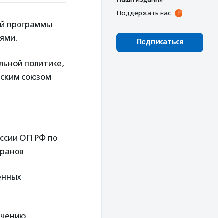
Поддержать нас
ой программы
ями.
Подписаться
льной политике,
йским союзом
ссии ОП РФ по
еранов
енных
ечению