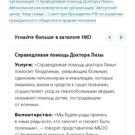
организация «Справедливая помощь Доктора Лизы»
,
Автономная некоммерческая организация "Авторский
центр "Мир семьи"
,
Совет при Президенте РФ по развитию
гражданского общества и правам человека
Узнайте больше в каталоге НКО
Справедливая помощь Доктора Лизы
Автор
Услуги:
«Справедливая помощь доктора Лизы»
Услуг
помогает бездомным, умирающим больным,
оказыв
одиноким пенсионерам и инвалидам, которые
в криз
лишились жилья и средств к существованию,
консул
осуществляет уход за тяжелобольными людьми,
фестив
оказывает помощь детям, пострадавшим
по про
от военных…
Подро
Волонтерство:
«Мы будем рады принять
в наши ряды всех, кто захочет и сможет быть
полезным», — говорят представители МБОО
«Справедливая помощь Доктора Лизы».