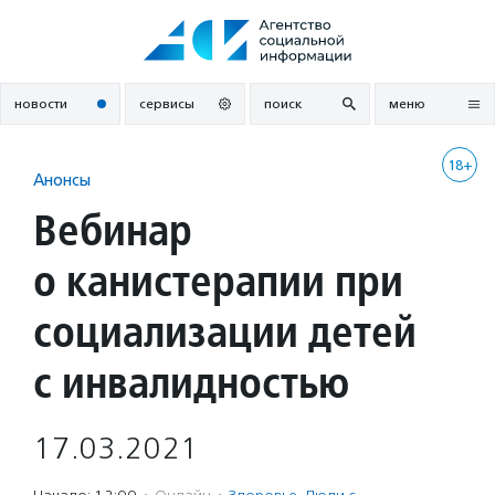
Перейти
к
содержанию
новости
сервисы
поиск
меню
18+
Анонсы
Вебинар
о канистерапии при
социализации детей
с инвалидностью
17.03.2021