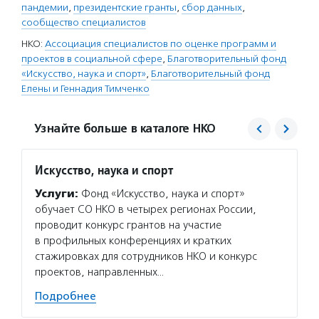
пандемии
,
президентские гранты
,
сбор данных
,
сообщество специалистов
НКО:
Ассоциация специалистов по оценке программ и
проектов в социальной сфере
,
Благотворительный фонд
«Искусство, наука и спорт»
,
Благотворительный фонд
Елены и Геннадия Тимченко
Узнайте больше в каталоге НКО
Искусство, наука и спорт
Благо
Тимче
Услуги:
Фонд «Искусство, наука и спорт»
Услуг
обучает СО НКО в четырех регионах России,
семейн
проводит конкурс грантов на участие
которы
в профильных конференциях и кратких
года. 
стажировках для сотрудников НКО и конкурс
деятел
проектов, направленных…
Подро
Подробнее