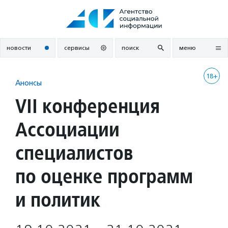
Перейти
к
содержанию
новости
сервисы
поиск
меню
18+
Анонсы
VII конференция
Ассоциации
специалистов
по оценке программ
и политик