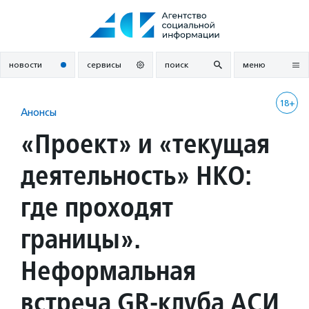
Перейти
к
содержанию
новости
сервисы
поиск
меню
18+
Анонсы
«Проект» и «текущая
деятельность» НКО:
где проходят
границы».
Неформальная
встреча GR-клуба АСИ