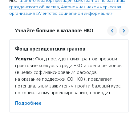
НКО:
Фонд-оператор президентских грантов по развитию
гражданского общества
,
Автономная некоммерческая
организация «Агентство социальной информации»
Узнайте больше в каталоге НКО
Фонд президентских грантов
Агент
Услуги:
Фонд президентских грантов проводит
Услуг
грантовые конкурсы среди НКО и среди регионов
матери
(в целях софинансирования расходов
сектор
на оказание поддержки СО НКО), предлагает
новост
потенциальным заявителям пройти базовый курс
расска
по социальному проектированию, проводит…
некомм
Подробнее
Подро