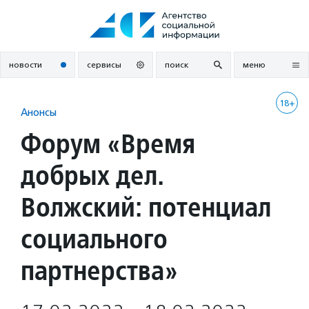
Перейти
к
содержанию
новости
сервисы
поиск
меню
18+
Анонсы
Форум «Время
добрых дел.
Волжский: потенциал
социального
партнерства»