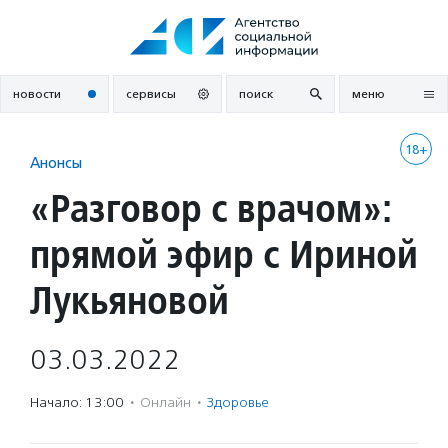
Перейти
к
содержанию
новости
сервисы
поиск
меню
18+
Анонсы
«Разговор с врачом»:
прямой эфир с Ириной
Лукьяновой
03.03.2022
Начало: 13:00
·
Онлайн
·
Здоровье