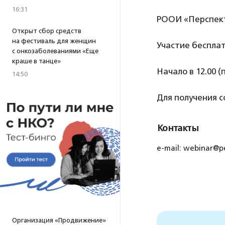
16:31
РООИ «Перспект
Открыт сбор средств
на фестиваль для женщин
Участие бесплат
с онкозаболеваниями «Еще
краше в танце»
Начало в 12.00 (
14:50
Для получения 
Контакты
e-mail: webinar@p
Организация «Продвижение»