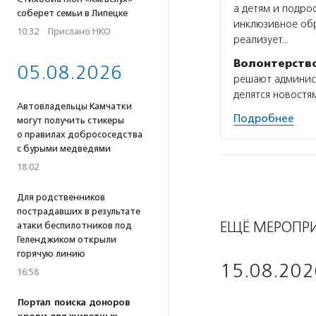
а детям и подро
соберет семьи в Липецке
инклюзивное об
10:32
·
Прислано НКО
реализует…
Волонтерств
05.08.2026
решают админист
делятся новостям
Автовладельцы Камчатки
Подробнее
могут получить стикеры
о правилах добрососедства
с бурыми медведями
18:02
Для родственников
пострадавших в результате
ЕЩЁ МЕРОПР
атаки беспилотников под
Геленджиком открыли
горячую линию
15.08.202
16:58
Портал поиска доноров