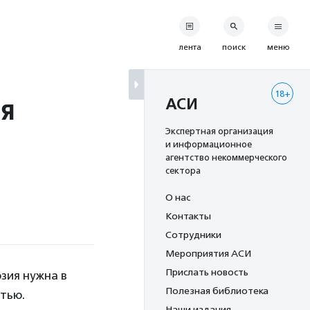
лента
поиск
меню
18+
ия
АСИ
Экспертная организация
и информационное
агентство некоммерческого
сектора
О нас
Контакты
Сотрудники
Мероприятия АСИ
Прислать новость
юзия нужна в
Полезная библиотека
стью.
Наши издания