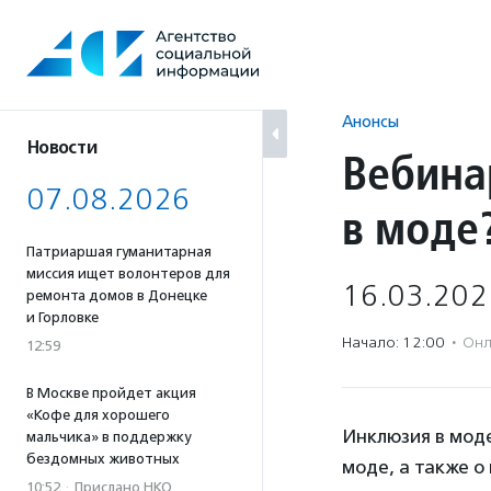
Перейти
к
содержанию
Анонсы
Новости
Вебина
07.08.2026
в моде
Патриаршая гуманитарная
миссия ищет волонтеров для
16.03.202
ремонта домов в Донецке
и Горловке
Начало: 12:00
·
Онл
12:59
В Москве пройдет акция
«Кофе для хорошего
Инклюзия в моде
мальчика» в поддержку
бездомных животных
моде, а также о
10:52
·
Прислано НКО