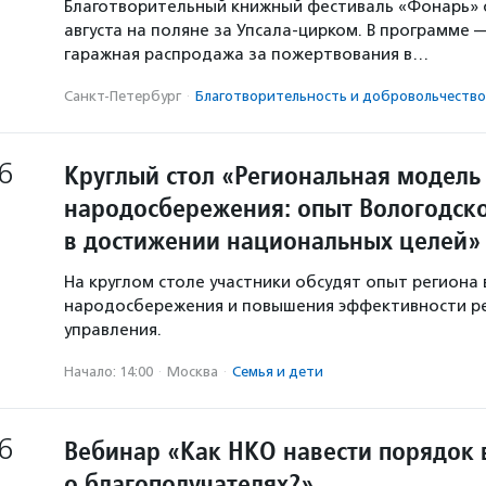
Благотворительный книжный фестиваль «Фонарь» с
августа на поляне за Упсала-цирком. В программе 
гаражная распродажа за пожертвования в…
Санкт-Петербург
·
Благотвори­тель­ность и доброволь­чест­во
6
Круглый стол «Региональная модель
народосбережения: опыт Вологодско
в достижении национальных целей»
На круглом столе участники обсудят опыт региона 
народосбережения и повышения эффективности р
управления.
Начало: 14:00
·
Москва
·
Семья и дети
6
Вебинар «Как НКО навести порядок 
о благополучателях?»