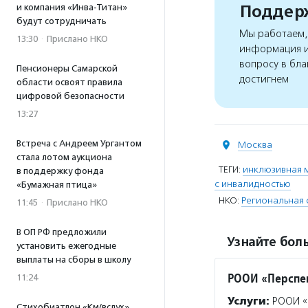
Поддерж
и компания «Инва-Титан»
будут сотрудничать
Мы работаем, 
13:30
·
Прислано НКО
информация и
вопросу в бла
Пенсионеры Самарской
достигнем
области освоят правила
цифровой безопасности
13:27
Встреча с Андреем Ургантом
Москва
стала лотом аукциона
ТЕГИ:
инклюзивная 
в поддержку фонда
с инвалидностью
«Бумажная птица»
НКО:
Региональная 
11:45
·
Прислано НКО
В ОП РФ предложили
Узнайте боль
установить ежегодные
выплаты на сборы в школу
РООИ «Перспе
11:24
Услуги:
РООИ «П
Стихобиатлон «Км/вслух»