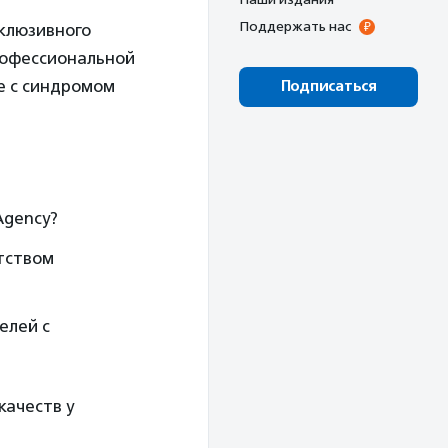
Поддержать нас
нклюзивного
рофессиональной
е с синдромом
Подписаться
Agency?
тством
елей с
качеств у