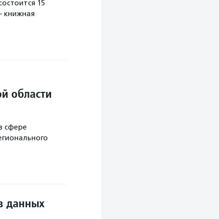
остоится 15
— книжная
й области
в сфере
егионального
в данных