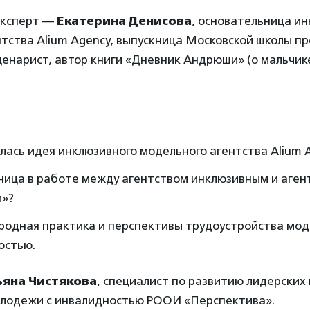
эксперт —
Екатерина Денисова
, основательница и
нтства Alium Agency, выпускница Московской школы п
ценарист, автор книги «Дневник Андрюши» (о мальчик
лась идея инклюзивного модельного агентства Alium 
зница в работе между агентством инклюзивным и аген
»?
одная практика и перспективы трудоустройства мод
остью.
ьяна Чистякова
, специалист по развитию лидерских 
олодежи с инвалидностью РООИ «Перспектива».