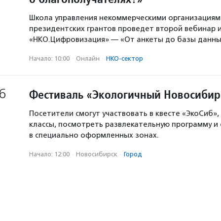
Школа управления некоммерческими организация
президентских грантов проведет второй вебинар и
«НКО.Цифровизация» — «От анкеты до базы данны
Начало: 10:00
·
Онлайн
·
НКО-сектор
6
Фестиваль «Экологичный Новосибир
Посетители смогут участвовать в квесте «ЭкоСиб»,
классы, посмотреть развлекательную программу и
в специально оформленных зонах.
Начало: 12:00
·
Новосибирск
·
Город