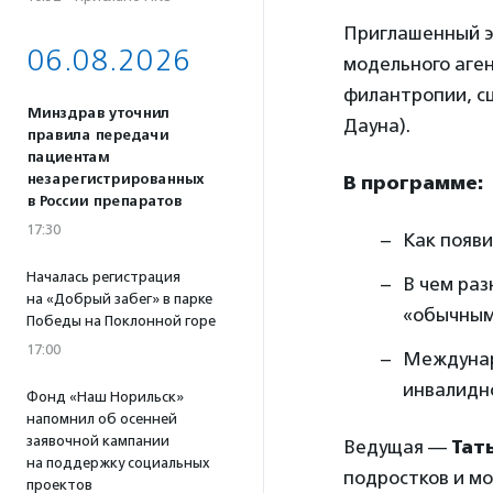
Приглашенный 
06.08.2026
модельного аге
филантропии, с
Минздрав уточнил
Дауна).
правила передачи
пациентам
незарегистрированных
В программе:
в России препаратов
17:30
Как появи
Началась регистрация
В чем ра
на «Добрый забег» в парке
«обычным
Победы на Поклонной горе
17:00
Междунар
инвалидн
Фонд «Наш Норильск»
напомнил об осенней
заявочной кампании
Ведущая —
Тат
на поддержку социальных
подростков и м
проектов