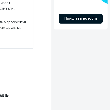
вивает
стивали,
Прислать новость
ть мероприятия,
им друзьям,
аль