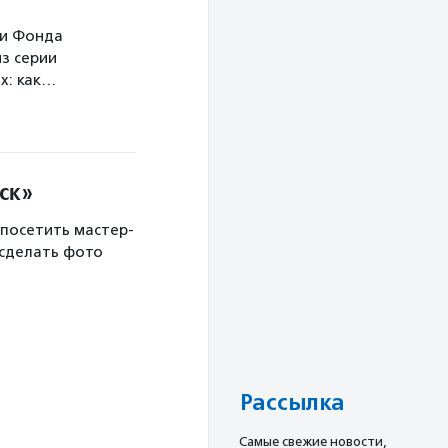
ми Фонда
з серии
х: как…
ск»
 посетить мастер-
 сделать фото
Рассылка
Cамые свежие новости,