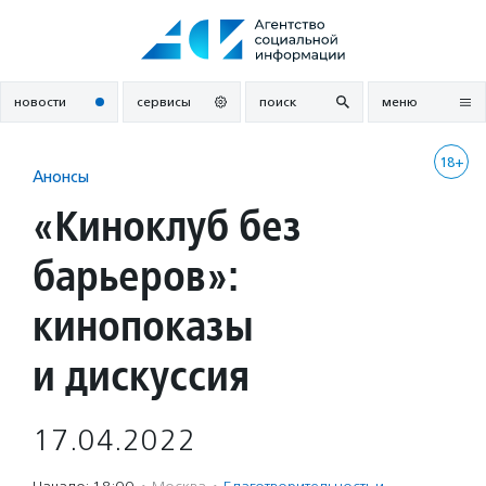
Перейти
к
содержанию
новости
сервисы
поиск
меню
18+
Анонсы
«Киноклуб без
барьеров»:
кинопоказы
и дискуссия
17.04.2022