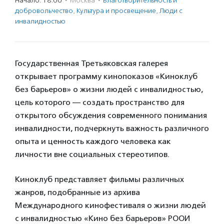
Начало: 18:00
·
Москва
·
Благотвори­тель­ность и
доброволь­чест­во
,
Культура и просвещение
,
Люди с
инвалидностью
Государственная Третьяковская галерея
открывает программу кинопоказов «Киноклуб
без барьеров» о жизни людей с инвалидностью,
цель которого — создать пространство для
открытого обсуждения современного понимания
инвалидности, подчеркнуть важность различного
опыта и ценность каждого человека как
личности вне социальных стереотипов.
Киноклуб представляет фильмы различных
жанров, подобранные из архива
Международного кинофестиваля о жизни людей
с инвалидностью «Кино без барьеров» РООИ