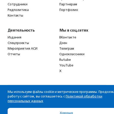
Сотрудники
Партнерам
Редполитика
Портфолио
Контакты
Деятельность
Мы в соц.сетях
Издания
ВКонтакте
Спецпроекты
Дзен
Мероприятия АСИ
Телеграм
Отчеты
Одноклассники
Rutube
YouTube
X
© 2010 – 2026.
Сетевое издание Агентство социальной информации
Мы используем файлы cookie и метрические программы. Продолж
Зарегистрировано Министерством РФ по делам печати,
работу с сайтом, вы соглашаетесь с
Политикой обработки
телерадиовещанию и средств массовых коммуникаций
персональных данных
Хорошо