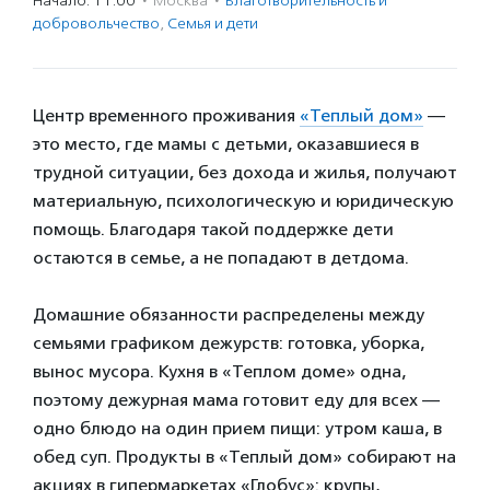
Начало: 11:00
·
Москва
·
Благотвори­тель­ность и
доброволь­чест­во
,
Семья и дети
Центр временного проживания
«Теплый дом»
—
это место, где мамы с детьми, оказавшиеся в
трудной ситуации, без дохода и жилья, получают
материальную, психологическую и юридическую
помощь. Благодаря такой поддержке дети
остаются в семье, а не попадают в детдома.
Домашние обязанности распределены между
семьями графиком дежурств: готовка, уборка,
вынос мусора. Кухня в «Теплом доме» одна,
поэтому дежурная мама готовит еду для всех —
одно блюдо на один прием пищи: утром каша, в
обед суп. Продукты в «Теплый дом» собирают на
акциях в гипермаркетах «Глобус»: крупы,