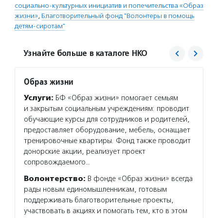
социально-культурных инициатив и попечительства «Образ
жизни»
,
Благотворительный фонд "Волонтеры в помощь
детям-сиротам"
Узнайте больше в каталоге НКО
Образ жизни
Волон
Услуги:
БФ «Образ жизни» помогает семьям
Услуг
и закрытым социальным учреждениям: проводит
сирота
обучающие курсы для сотрудников и родителей,
жизнен
предоставляет оборудование, мебель, оснащает
мам с 
тренировочные квартиры. Фонд также проводит
воспит
донорские акции, реализует проект
Волон
сопровождаемого…
волонт
Волонтерство:
В фонде «Образ жизни» всегда
Подро
рады новым единомышленникам, готовым
поддерживать благотворительные проекты,
участвовать в акциях и помогать тем, кто в этом