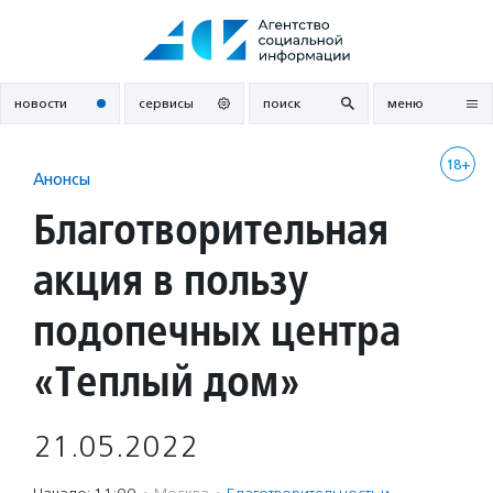
Перейти
к
содержанию
новости
сервисы
поиск
меню
18+
Анонсы
Благотворительная
акция в пользу
подопечных центра
«Теплый дом»
21.05.2022