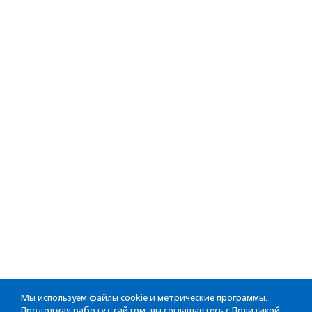
Мы используем файлы cookie и метрические программы.
Продолжая работу с сайтом, вы соглашаетесь с
Политикой