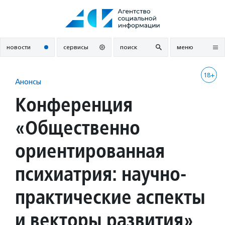
Перейти
к
содержанию
новости
сервисы
поиск
меню
18+
Анонсы
Конференция
«Общественно
ориентированная
психиатрия: научно-
практические аспекты
и векторы развития»